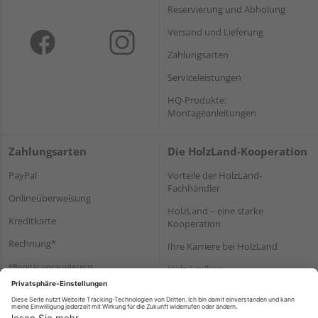
Reservierung und Abholung
Versand und Lieferung
Zahlungsarten
Serviceleistungen
HQ-Produkte:
Montageanleitungen
Zahlungsarten
Die HolzLand-Kooperation
PayPal
Vorteile der HolzLand-
Fachhändler
Onlineüberweisung
HolzLand – eine starke
Kreditkarte
Kooperation
Rechnung*
Ihre Karriere bei HolzLand
*Bonität vorausgesetzt
Holz-Lexikon
Bauanleitungen
HolzLand Mitglieder-Bereich