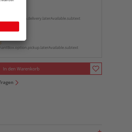
en
g:
antBox.option.delivery.laterAvailable.subtext
abholen
g:
antBox.option.pickup.laterAvailable.subtext
In den Warenkorb
fragen