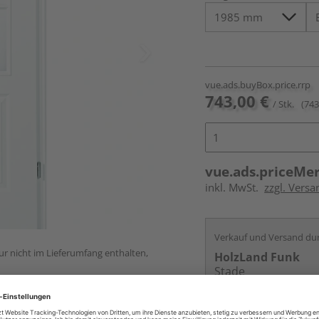
vue.ads.buyBox.price.rrp
743,00 €
/ Stk.
(743
vue.ads.priceMe
inkl. MwSt.
zzgl. Versa
Verkauf und Versand du
ur nicht im Lieferumfang enthalten,
HolzLand Funk
Stade
Services
Kontakt