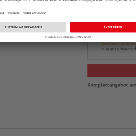
Online bestell
Auf Vorbestellun
vue.ads.priceMerch
Beim Händler 
Auf Vorbestellun
vue.ads.priceMerch
Komplettangebot an