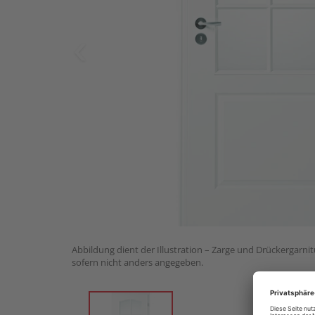
Abbildung dient der Illustration – Zarge und Drückergarnit
sofern nicht anders angegeben.