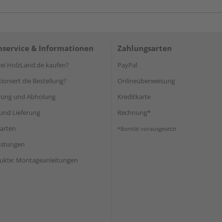
service & Informationen
Zahlungsarten
i HolzLand.de kaufen?
PayPal
ioniert die Bestellung?
Onlineüberweisung
rung und Abholung
Kreditkarte
und Lieferung
Rechnung*
arten
*Bonität vorausgesetzt
eistungen
ukte: Montageanleitungen