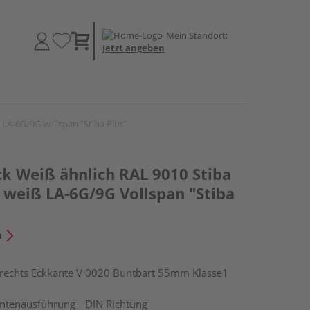
Mein Standort:
Jetzt angeben
 LA-6G/9G Vollspan "Stiba Plus"
k Weiß ähnlich RAL 9010 Stiba
 weiß LA-6G/9G Vollspan "Stiba
n
chts Eckkante V 0020 Buntbart 55mm Klasse1
ntenausführung
DIN Richtung