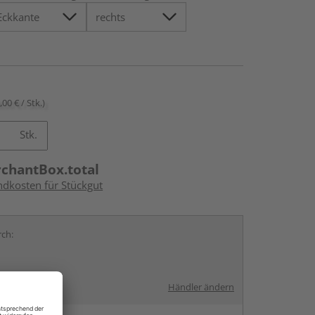
,00 € / Stk.)
Stk.
rchantBox.total
ndkosten für Stückgut
rch:
Händler ändern