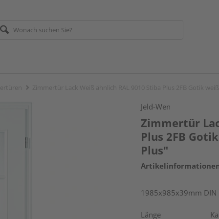
ertüren
Zimmertür Lack Weiß ähnlich RAL 9010 Stiba Plus 2FB Gotik weiß
Jeld-Wen
Zimmertür Lac
Plus 2FB Gotik
Plus"
Artikelinformatione
1985x985x39mm DIN re
Länge
Ka