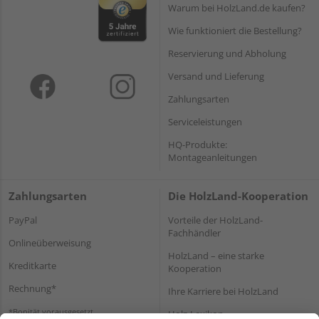
Warum bei HolzLand.de kaufen?
Wie funktioniert die Bestellung?
Reservierung und Abholung
Versand und Lieferung
Zahlungsarten
Serviceleistungen
HQ-Produkte:
Montageanleitungen
Zahlungsarten
Die HolzLand-Kooperation
PayPal
Vorteile der HolzLand-
Fachhändler
Onlineüberweisung
HolzLand – eine starke
Kreditkarte
Kooperation
Rechnung*
Ihre Karriere bei HolzLand
*Bonität vorausgesetzt
Holz-Lexikon