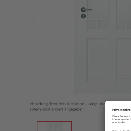
Abbildung dient der Illustration – Zarge und Drückergarnit
sofern nicht anders angegeben.