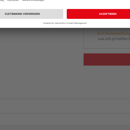
Auf Vorbestellun
vue.ads.priceMerch
Beim Händler 
Auf Vorbestellun
vue.ads.priceMerch