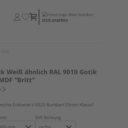
Mein Standort:
Jetzt angeben
Britt"
k Weiß ähnlich RAL 9010 Gotik
MDF "Britt"
n
chts Eckkante V 0020 Buntbart 55mm Klasse1
eite
DIN Richtung