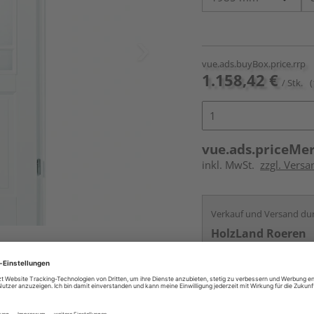
vue.ads.buyBox.price.rrp
1.158,42 €
/ Stk.
(
vue.ads.priceMe
inkl. MwSt.
zzgl. Versa
Verkauf und Versand du
HolzLand Roeren
Krefeld
ur nicht im Lieferumfang enthalten,
Services
Kontakt
Online bestell