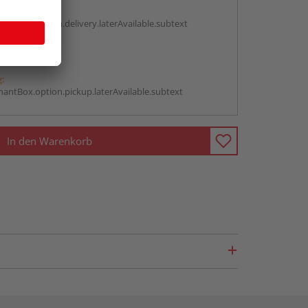
g:
antBox.option.delivery.laterAvailable.subtext
abholen
g:
antBox.option.pickup.laterAvailable.subtext
In den Warenkorb