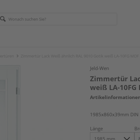
ertüren
Zimmertür Lack Weiß ähnlich RAL 9010 Gotik weiß LA-10FG MDF "
Jeld-Wen
Zimmertür Lac
weiß LA-10FG 
Artikelinformatione
1985x860x39mm DIN re
Länge
Br