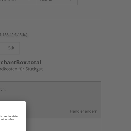
1.158,42 € / Stk.)
Stk.
rchantBox.total
ndkosten für Stückgut
rch:
Händler ändern
en