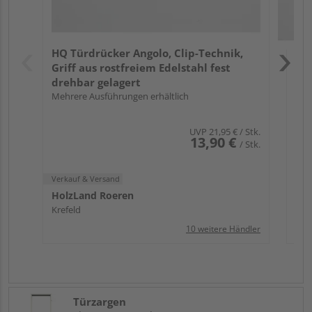
Verk
Hol
HQ Türdrücker Angolo, Clip-Technik,
Che
Griff aus rostfreiem Edelstahl fest
drehbar gelagert
Mehrere Ausführungen erhältlich
UVP
21,95 €
/ Stk.
13,90 €
/ Stk.
Verkauf & Versand
HolzLand Roeren
Krefeld
10 weitere Händler
Türzargen