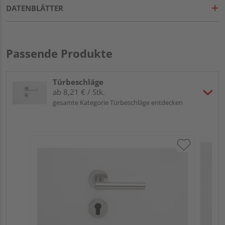
DATENBLÄTTER
Passende Produkte
Türbeschläge
ab 8,21 € / Stk.
gesamte Kategorie Türbeschläge entdecken
HQ 
Gri
dre
Meh