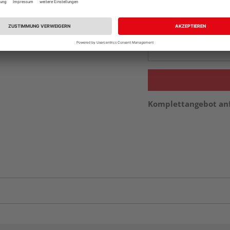
Beim Händler 
Auf Vorbestellun
vue.ads.priceMerch
Komplettangebot an