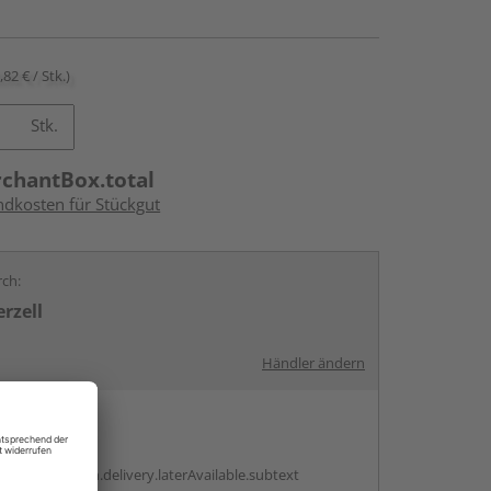
,82 € / Stk.)
Stk.
rchantBox.total
ndkosten für Stückgut
rch:
rzell
Händler ändern
en
g:
antBox.option.delivery.laterAvailable.subtext