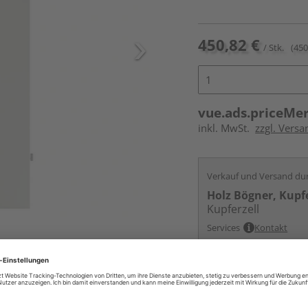
450,82 €
/ Stk.
(450
vue.ads.priceMe
inkl. MwSt.
zzgl. Versa
Verkauf und Versand du
Holz Bögner, Kupfe
Kupferzell
Services
Kontakt
ur nicht im Lieferumfang enthalten,
Online bestell
Auf Vorbestellun
vue.ads.priceMerch