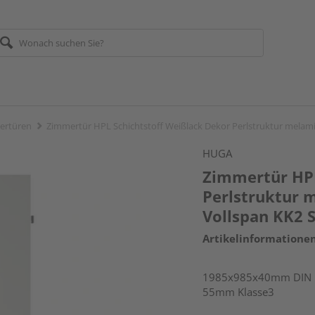
ertüren
Zimmertür HPL Schichtstoff Weißlack Dekor Perlstruktur melami
HUGA
Zimmertür HPL
Perlstruktur 
Vollspan KK2 S
Artikelinformatione
1985x985x40mm DIN rec
55mm Klasse3