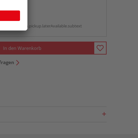
abholen
g:
antBox.option.pickup.laterAvailable.subtext
In den Warenkorb
fragen