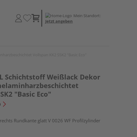
Mein Standort:
Jetzt angeben
nharzbeschichtet Vollspan KK2 SSK2 "Basic Eco"
 Schichtstoff Weißlack Dekor
melaminharzbeschichtet
SK2 "Basic Eco"
n
hts Rundkante glatt V 0026 WF Profilzylinder