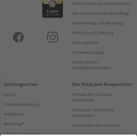
Warum bei HolzLand.de kaufen?
Wie funktioniert die Bestellung?
Reservierung und Abholung
Versand und Lieferung
Zahlungsarten
Serviceleistungen
HQ-Produkte:
Montageanleitungen
Zahlungsarten
Die HolzLand-Kooperation
PayPal
Vorteile der HolzLand-
Fachhändler
Onlineüberweisung
HolzLand – eine starke
Kreditkarte
Kooperation
Rechnung*
Ihre Karriere bei HolzLand
*Bonität vorausgesetzt
Holz-Lexikon