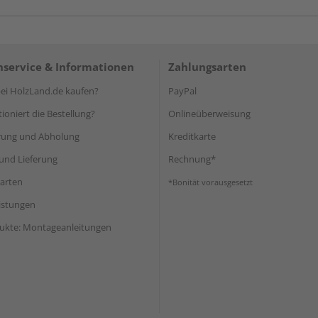
service & Informationen
Zahlungsarten
i HolzLand.de kaufen?
PayPal
ioniert die Bestellung?
Onlineüberweisung
rung und Abholung
Kreditkarte
und Lieferung
Rechnung*
arten
*Bonität vorausgesetzt
eistungen
ukte: Montageanleitungen