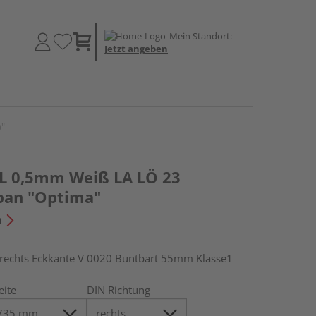
Mein Standort:
Jetzt angeben
a"
L 0,5mm Weiß LA LÖ 23
span "Optima"
n
chts Eckkante V 0020 Buntbart 55mm Klasse1
eite
DIN Richtung