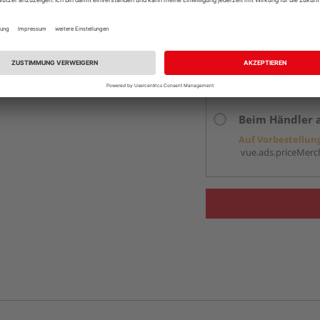
Services
Kontakt
Online bestell
Auf Vorbestellun
vue.ads.priceMerch
Beim Händler 
Auf Vorbestellun
vue.ads.priceMerch