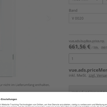
Band
vue.ads.buyBox.price.rrp
661,56 €
/ Stk.
(661
vue.ads.priceMe
inkl. MwSt.
zzgl. Versa
ur nicht im Lieferumfang enthalten,
Verkauf und Versand du
HolzLand Roeren
Krefeld