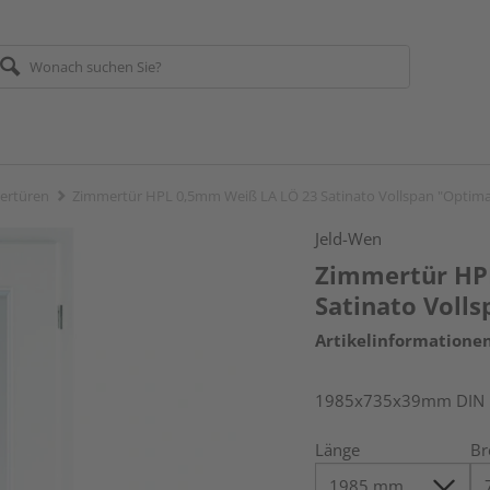
ertüren
Zimmertür HPL 0,5mm Weiß LA LÖ 23 Satinato Vollspan "Optim
Jeld-Wen
Zimmertür HP
Satinato Voll
Artikelinformatione
1985x735x39mm DIN re
Länge
Br