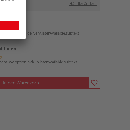
Händler ändern
en
g:
antBox.option.delivery.laterAvailable.subtext
abholen
g:
antBox.option.pickup.laterAvailable.subtext
In den Warenkorb