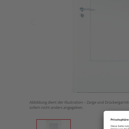
Abbildung dient der Illustration – Zarge und Drückergarnit
sofern nicht anders angegeben.