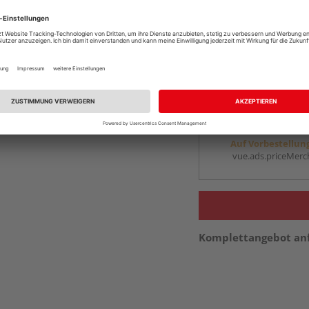
Mönchengladbach
Services
Kontakt
Online bestell
Ihr Standort ist n
Beim Händler 
Auf Vorbestellun
vue.ads.priceMerch
Komplettangebot an