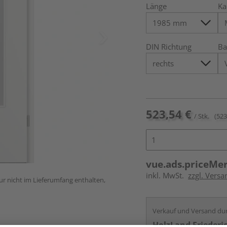
Länge
Ka
DIN Richtung
Ba
523,54 €
/ Stk.
(523
vue.ads.priceMe
inkl. MwSt.
zzgl. Versa
ur nicht im Lieferumfang enthalten,
Verkauf und Versand du
HolzLand Friederi