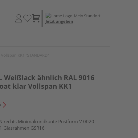
Mein Standort:
Jetzt angeben
ar Vollspan KK1 "STANDARD"
 Weißlack ähnlich RAL 9016
loat klar Vollspan KK1
n
rechts Minimalrundkante Postform V 0020
e1 Glasrahmen GSR16