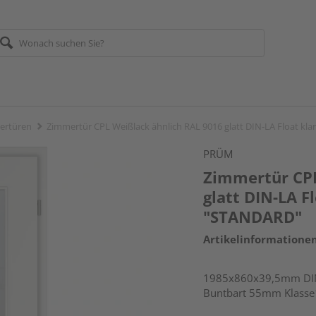
ertüren
Zimmertür CPL Weißlack ähnlich RAL 9016 glatt DIN-LA Float kl
PRÜM
Zimmertür CPL
glatt DIN-LA F
"STANDARD"
Artikelinformatione
1985x860x39,5mm DIN 
Buntbart 55mm Klass