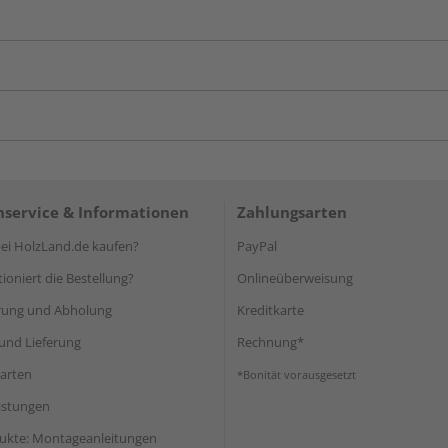
service & Informationen
Zahlungsarten
i HolzLand.de kaufen?
PayPal
ioniert die Bestellung?
Onlineüberweisung
rung und Abholung
Kreditkarte
und Lieferung
Rechnung*
arten
*Bonität vorausgesetzt
eistungen
ukte: Montageanleitungen