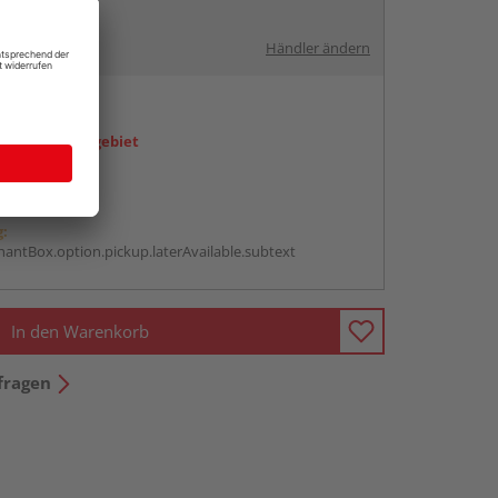
Händler ändern
en
icht im Liefergebiet
abholen
g:
antBox.option.pickup.laterAvailable.subtext
In den Warenkorb
fragen