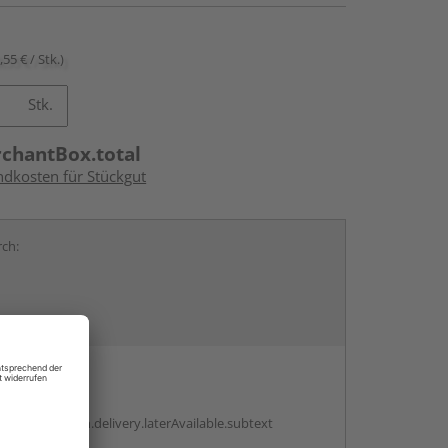
,55 € / Stk.)
Stk.
rchantBox.total
ndkosten für Stückgut
rch:
en
g:
antBox.option.delivery.laterAvailable.subtext