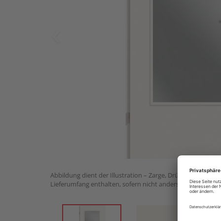
Abbildung dient der Illustration – Zarge, Drückergarnitur 
Lieferumfang enthalten, sofern nicht anders angegeben.