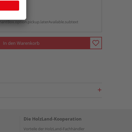
abholen
g:
antBox.option.pickup.laterAvailable.subtext
In den Warenkorb
Die HolzLand-Kooperation
Vorteile der HolzLand-Fachhändler