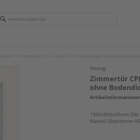
ertüren
Zimmertür CPL uni weiß LA-DIN Röhrenspan ohne Bodendichtu
Westag
Zimmertür CPL
ohne Bodendi
Artikelinformatione
1985x860x39mm DIN li
Klasse3 Glasrahmen K