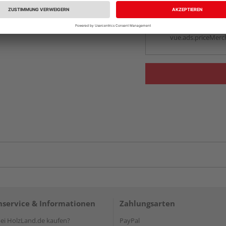
Beim Händler 
Auf Vorbestellun
vue.ads.priceMerch
service & Informationen
Zahlungsarten
i HolzLand.de kaufen?
PayPal