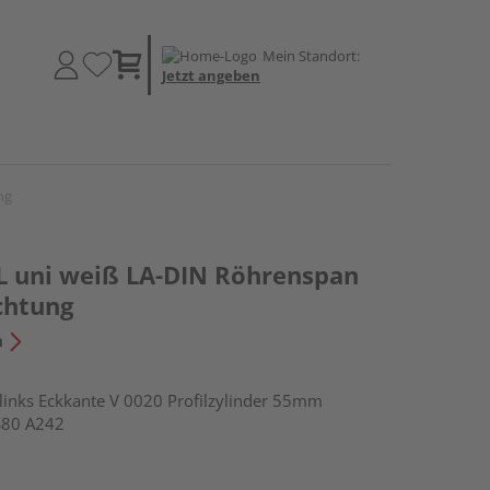
Mein Standort:
Jetzt angeben
ng
 uni weiß LA-DIN Röhrenspan
chtung
n
nks Eckkante V 0020 Profilzylinder 55mm
S80 A242