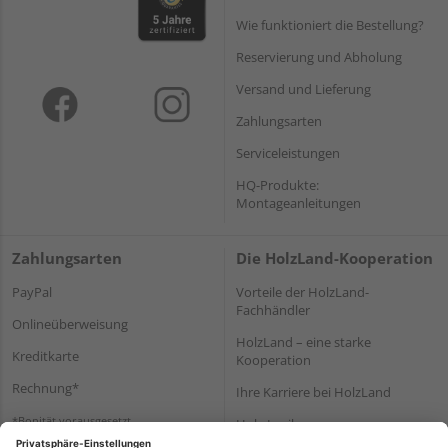
Wie funktioniert die Bestellung?
Reservierung und Abholung
Versand und Lieferung
Zahlungsarten
Serviceleistungen
HQ-Produkte:
Montageanleitungen
Zahlungsarten
Die HolzLand-Kooperation
PayPal
Vorteile der HolzLand-
Fachhändler
Onlineüberweisung
HolzLand – eine starke
Kreditkarte
Kooperation
Rechnung*
Ihre Karriere bei HolzLand
*Bonität vorausgesetzt
Holz-Lexikon