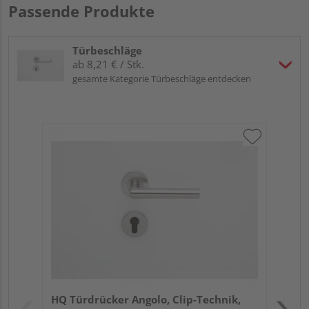
Passende Produkte
Türbeschläge
ab 8,21 € / Stk.
gesamte Kategorie Türbeschläge entdecken
Gri
Sch
ma
Meh
Verk
Hol
HQ Türdrücker Angolo, Clip-Technik,
Kref