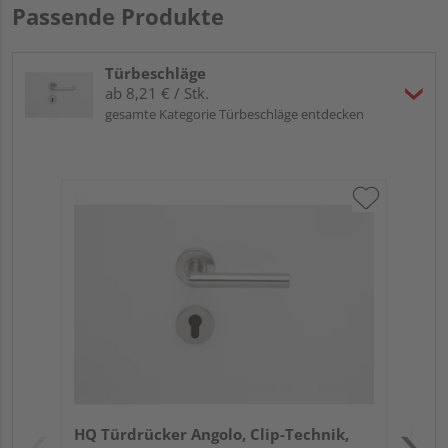
Passende Produkte
Türbeschläge
ab 8,21 € / Stk.
gesamte Kategorie Türbeschläge entdecken
Gri
Sch
ma
Meh
Verk
Hol
HQ Türdrücker Angolo, Clip-Technik,
Kref