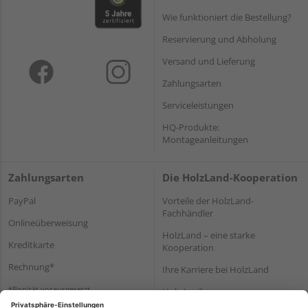
Wie funktioniert die Bestellung?
Reservierung und Abholung
Versand und Lieferung
Zahlungsarten
Serviceleistungen
HQ-Produkte:
Montageanleitungen
Zahlungsarten
Die HolzLand-Kooperation
PayPal
Vorteile der HolzLand-
Fachhändler
Onlineüberweisung
HolzLand – eine starke
Kreditkarte
Kooperation
Rechnung*
Ihre Karriere bei HolzLand
*Bonität vorausgesetzt
Holz-Lexikon