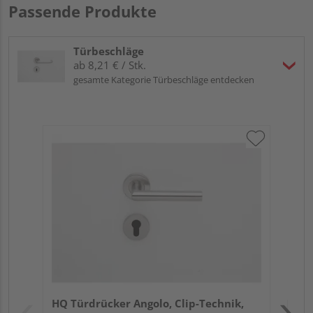
Passende Produkte
Türbeschläge
ab 8,21 € / Stk.
gesamte Kategorie Türbeschläge entdecken
Gri
Sch
ma
Meh
Verk
Hol
HQ Türdrücker Angolo, Clip-Technik,
Kref