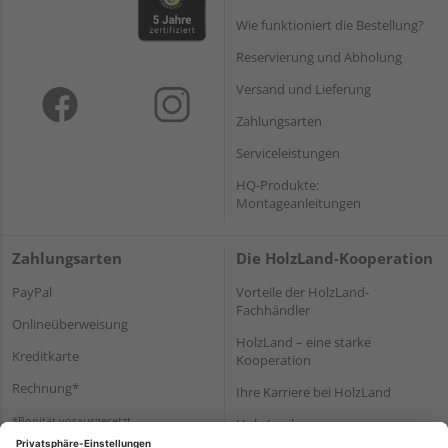
Wie funktioniert die Bestellung?
Reservierung und Abholung
Versand und Lieferung
Zahlungsarten
Serviceleistungen
HQ-Produkte:
Montageanleitungen
Zahlungsarten
Die HolzLand-Kooperation
PayPal
Vorteile der HolzLand-
Fachhändler
Onlineüberweisung
HolzLand – eine starke
Kreditkarte
Kooperation
Rechnung*
Ihre Karriere bei HolzLand
*Bonität vorausgesetzt
Holz-Lexikon