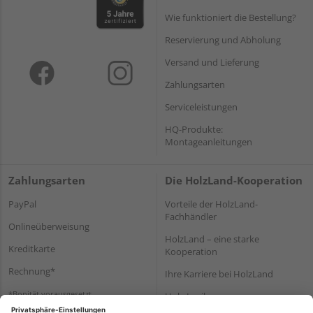
Wie funktioniert die Bestellung?
Reservierung und Abholung
Versand und Lieferung
Zahlungsarten
Serviceleistungen
HQ-Produkte:
Montageanleitungen
Zahlungsarten
Die HolzLand-Kooperation
PayPal
Vorteile der HolzLand-
Fachhändler
Onlineüberweisung
HolzLand – eine starke
Kreditkarte
Kooperation
Rechnung*
Ihre Karriere bei HolzLand
*Bonität vorausgesetzt
Holz-Lexikon