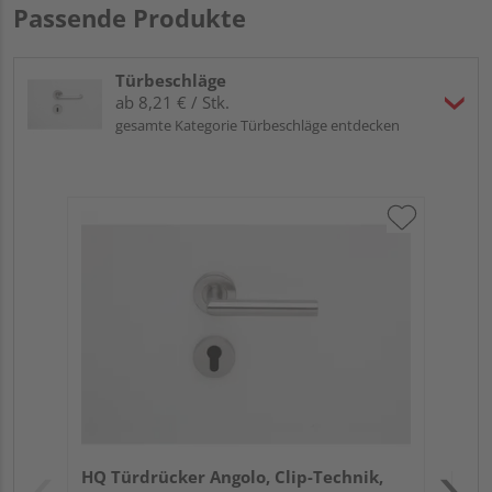
Passende Produkte
Türbeschläge
ab 8,21 € / Stk.
gesamte Kategorie Türbeschläge entdecken
Gri
Sch
ma
Meh
Verk
Hol
HQ Türdrücker Angolo, Clip-Technik,
Kref