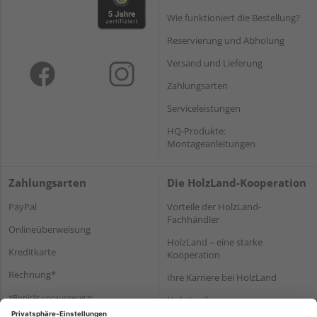
Wie funktioniert die Bestellung?
Reservierung und Abholung
Versand und Lieferung
Zahlungsarten
Serviceleistungen
HQ-Produkte:
Montageanleitungen
Zahlungsarten
Die HolzLand-Kooperation
PayPal
Vorteile der HolzLand-
Fachhändler
Onlineüberweisung
HolzLand – eine starke
Kreditkarte
Kooperation
Rechnung*
Ihre Karriere bei HolzLand
*Bonität vorausgesetzt
Holz-Lexikon