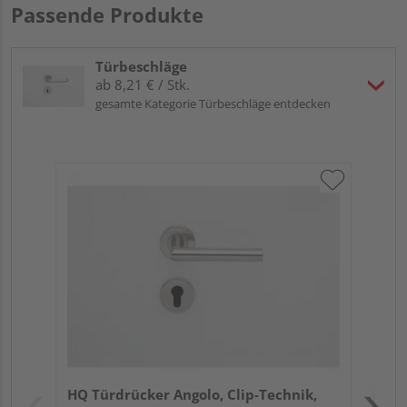
Passende Produkte
Türbeschläge
ab 8,21 € / Stk.
gesamte Kategorie Türbeschläge entdecken
Gri
Sch
ma
Meh
Verk
Hol
HQ Türdrücker Angolo, Clip-Technik,
Kref