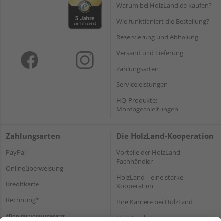
Warum bei HolzLand.de kaufen?
Wie funktioniert die Bestellung?
Reservierung und Abholung
Versand und Lieferung
Zahlungsarten
Serviceleistungen
HQ-Produkte:
Montageanleitungen
Zahlungsarten
Die HolzLand-Kooperation
PayPal
Vorteile der HolzLand-
Fachhändler
Onlineüberweisung
HolzLand – eine starke
Kreditkarte
Kooperation
Rechnung*
Ihre Karriere bei HolzLand
*Bonität vorausgesetzt
Holz-Lexikon