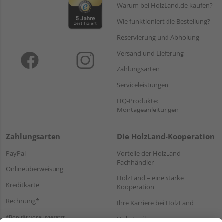
Warum bei HolzLand.de kaufen?
Wie funktioniert die Bestellung?
Reservierung und Abholung
Versand und Lieferung
Zahlungsarten
Serviceleistungen
HQ-Produkte:
Montageanleitungen
Zahlungsarten
Die HolzLand-Kooperation
PayPal
Vorteile der HolzLand-
Fachhändler
Onlineüberweisung
HolzLand – eine starke
Kreditkarte
Kooperation
Rechnung*
Ihre Karriere bei HolzLand
*Bonität vorausgesetzt
Holz-Lexikon