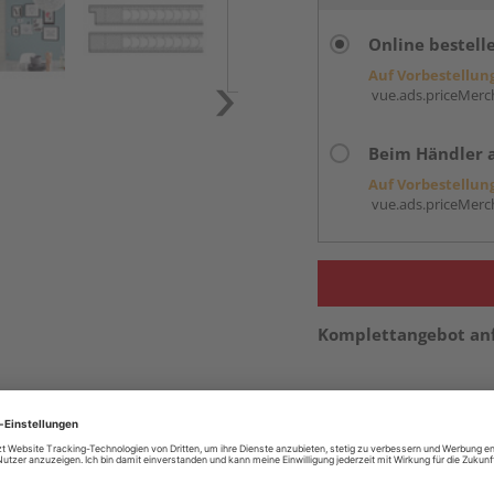
Online bestell
Auf Vorbestellun
vue.ads.priceMerch
Beim Händler 
Auf Vorbestellun
vue.ads.priceMerch
Komplettangebot an