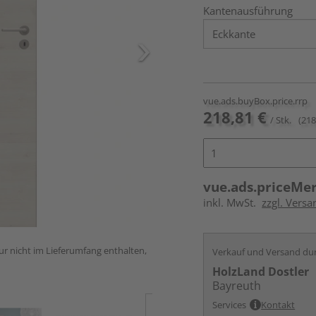
Kantenausführung
vue.ads.buyBox.price.rrp
218,81 €
/ Stk.
(218
vue.ads.priceMe
inkl. MwSt.
zzgl. Versa
ur nicht im Lieferumfang enthalten,
Verkauf und Versand du
HolzLand Dostler
Bayreuth
Services
Kontakt