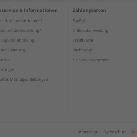
service & Informationen
Zahlungsarten
i HolzLand.de kaufen?
PayPal
ioniert die Bestellung?
Onlineüberweisung
rung und Abholung
Kreditkarte
und Lieferung
Rechnung*
arten
*Bonität vorausgesetzt
eistungen
ukte: Montageanleitungen
Impressum
Datenschutz
Nu