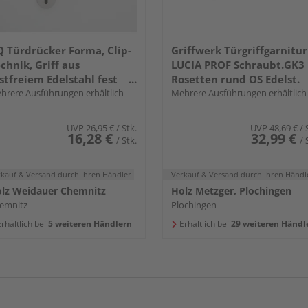
 Türdrücker Forma, Clip-
Griffwerk Türgriffgarnitur
chnik, Griff aus
LUCIA PROF Schraubt.GK3
stfreiem Edelstahl fest
Rosetten rund OS Edelst.
ehbar gelagert
hrere Ausführungen erhältlich
ma.
Mehrere Ausführungen erhältlich
UVP
26,95 €
/ Stk.
UVP
48,69 €
/ 
16,28 €
32,99 €
/ Stk.
/ 
rkauf & Versand
durch Ihren Händler
Verkauf & Versand
durch Ihren Händl
lz Weidauer Chemnitz
Holz Metzger, Plochingen
emnitz
Plochingen
rhältlich bei
5 weiteren Händlern
Erhältlich bei
29 weiteren Händl