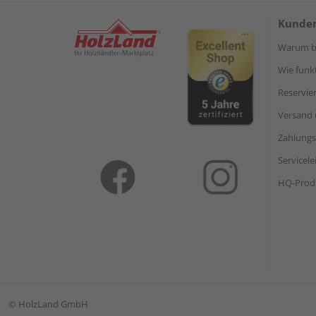
Kunden
Warum be
Wie funkt
Reservie
Versand 
Zahlungs
Servicel
HQ-Prod
©
HolzLand GmbH