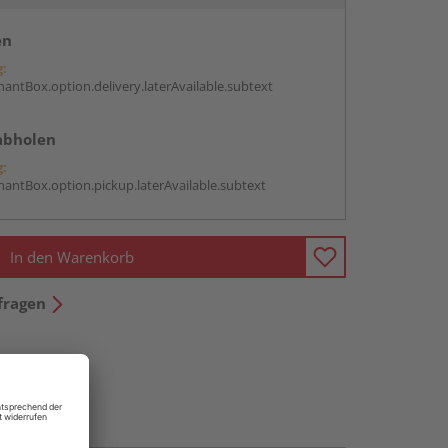
en
g:
antBox.option.delivery.laterAvailable.subtext
abholen
g:
antBox.option.pickup.laterAvailable.subtext
In den Warenkorb
fragen