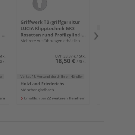
Griffwerk Türgriffgarnitur
Verkauf & Versand
du
LUCIA Klipptechnik GK3
Rosetten rund Profilzylinder
Holz Weidauer 
Edelst. ma.
Mehrere Ausführungen erhältlich
Chemnitz
Erhältlich bei
7 we
Stk.
UVP
33,37 €
/ Stk.
18,50 €
Stk.
/ Stk.
er
Verkauf & Versand
durch Ihren Händler
HolzLand Friederichs
Mönchengladbach
ern
Erhältlich bei
22 weiteren Händlern