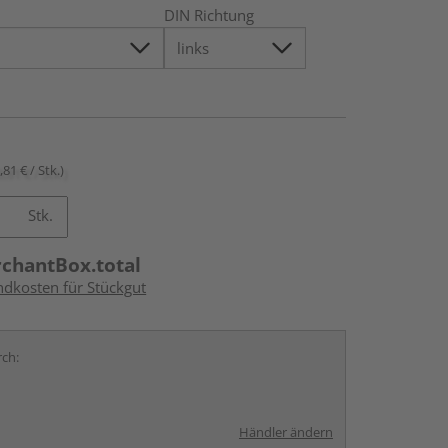
DIN Richtung
,81 € / Stk.)
Stk.
rchantBox.total
ndkosten für Stückgut
rch:
Händler ändern