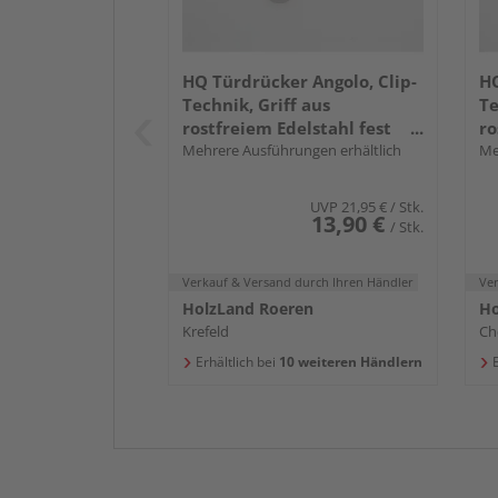
HQ Türdrücker Angolo, Clip-
HQ
Technik, Griff aus
Te
rostfreiem Edelstahl fest
ro
drehbar gelagert
Mehrere Ausführungen erhältlich
dr
Me
UVP
21,95 €
/ Stk.
13,90 €
/ Stk.
Verkauf & Versand
durch Ihren Händler
Ve
HolzLand Roeren
Ho
Krefeld
Ch
Erhältlich bei
10 weiteren Händlern
E