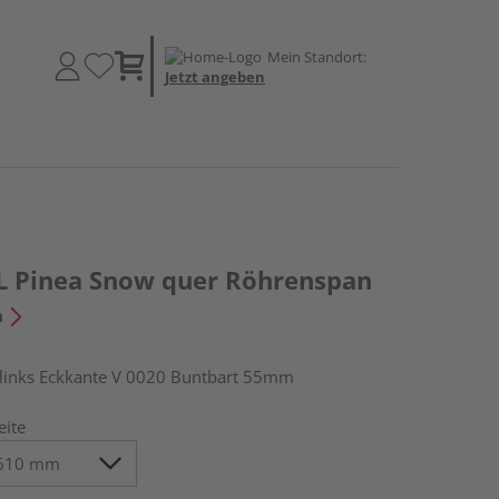
Mein Standort:
Jetzt angeben
L Pinea Snow quer Röhrenspan
n
inks Eckkante V 0020 Buntbart 55mm
eite