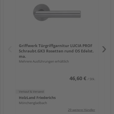
Meh
Verk
Hol
Griffwerk Türgriffgarnitur LUCIA PROF
Mön
Schraubt.GK3 Rosetten rund OS Edelst.
ma.
Mehrere Ausführungen erhältlich
46,60 €
/ Stk.
Verkauf & Versand
HolzLand Friederichs
Mönchengladbach
29 weitere Händler