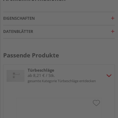
EIGENSCHAFTEN
DATENBLÄTTER
Passende Produkte
Türbeschläge
ab 8,21 € / Stk.
gesamte Kategorie Türbeschläge entdecken
Gri
Kl
Pro