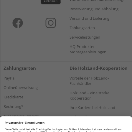
Reservierung und Abholung
Versand und Lieferung
Zahlungsarten
Serviceleistungen
HQ-Produkte:
Montageanleitungen
Zahlungsarten
Die HolzLand-Kooperation
PayPal
Vorteile der HolzLand-
Fachhändler
Onlineüberweisung
HolzLand – eine starke
Kreditkarte
Kooperation
Rechnung*
Ihre Karriere bei HolzLand
*Bonität vorausgesetzt
Holz-Lexikon
Bauanleitungen