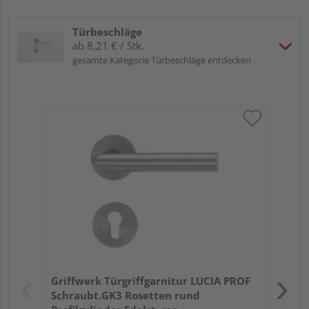
Türbeschläge
ab 8,21 € / Stk.
gesamte Kategorie Türbeschläge entdecken
Gri
Kl
Ede
Meh
Verk
Hol
Griffwerk Türgriffgarnitur LUCIA PROF
Kupf
Schraubt.GK3 Rosetten rund