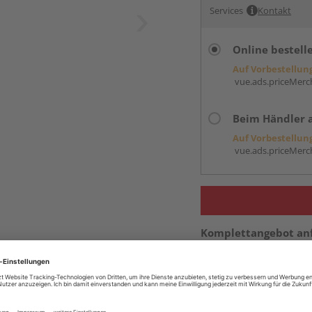
Services
Kontakt
Online bestell
Auf Vorbestellun
vue.ads.priceMerch
Beim Händler 
Auf Vorbestellun
vue.ads.priceMerch
Komplettangebot an