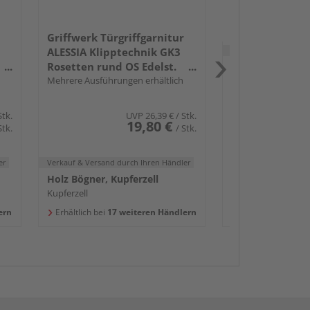
Griffwerk Türgriffgarnitur
Verkauf & Versand
du
ALESSIA Klipptechnik GK3
Rosetten rund OS Edelst.
Holz Bögner, Kup
ma.
Mehrere Ausführungen erhältlich
Kupferzell
Erhältlich bei
22 w
Stk.
UVP
26,39 €
/ Stk.
19,80 €
Stk.
/ Stk.
er
Verkauf & Versand
durch Ihren Händler
Holz Bögner, Kupferzell
Kupferzell
ern
Erhältlich bei
17 weiteren Händlern