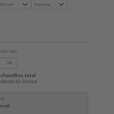
,93 € / Stk.)
Stk.
rchantBox.total
ndkosten für Stückgut
rch:
rzell