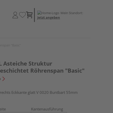
Mein Standort:
Jetzt angeben
enspan "Basic"
 Asteiche Struktur
schichtet Röhrenspan "Basic"
n
chts Eckkante glatt V 0020 Buntbart 55mm
eite
Kantenausführung