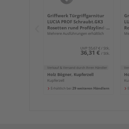
Griffwerk Türgriffgarnitur
Gr
LUCIA PROF Schraubt.GK3
LU
Rosetten rund Profilzylinder
Ro
Edelst. ma.
Mehrere Ausführungen erhältlich
m
Me
UVP
55,67 €
/ Stk.
36,31 €
/ Stk.
Verkauf & Versand
durch Ihren Händler
Ve
Holz Bögner, Kupferzell
Ho
Kupferzell
Ku
Erhältlich bei
29 weiteren Händlern
E