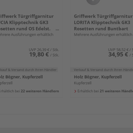
iffwerk Türgriffgarnitur
Griffwerk Türgriffgarnitur
CIA Klipptechnik GK3
LORITA Klipptechnik GK3
setten rund OS Edelst.
Rosetten rund Buntbart
a.
hrere Ausführungen erhältlich
Edelst. ma.
Mehrere Ausführungen erhältlich
UVP
26,39 €
/ Stk.
UVP
58,52 €
/ 
19,80 €
34,95 €
/ Stk.
/ 
rkauf & Versand
durch Ihren Händler
Verkauf & Versand
durch Ihren Händl
lz Bögner, Kupferzell
Holz Bögner, Kupferzell
pferzell
Kupferzell
rhältlich bei
22 weiteren Händlern
Erhältlich bei
21 weiteren Händl