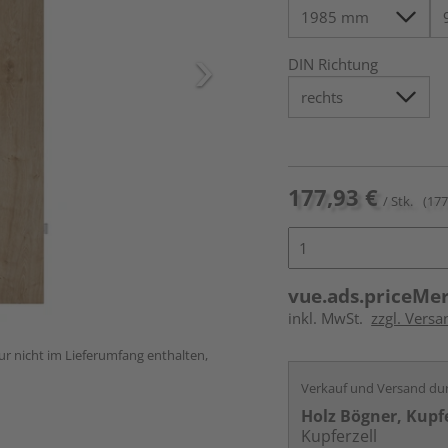
DIN Richtung
177,93 €
/ Stk.
(177
vue.ads.priceMe
inkl. MwSt.
zzgl. Versa
ur nicht im Lieferumfang enthalten,
Verkauf und Versand du
Holz Bögner, Kupfe
Kupferzell