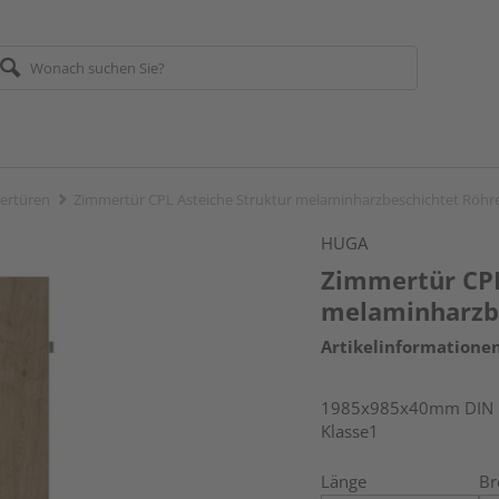
ertüren
Zimmertür CPL Asteiche Struktur melaminharzbeschichtet Röhr
HUGA
Zimmertür CPL
melaminharzbe
Artikelinformatione
1985x985x40mm DIN re
Klasse1
Länge
Br