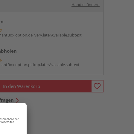
Händler ändern
en
g:
antBox.option.delivery.laterAvailable.subtext
abholen
g:
antBox.option.pickup.laterAvailable.subtext
In den Warenkorb
fragen