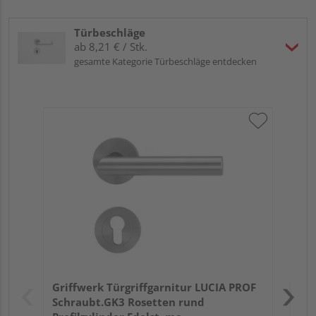
Türbeschläge
ab 8,21 € / Stk.
gesamte Kategorie Türbeschläge entdecken
Gri
Kl
Ede
Meh
Verk
Hol
Griffwerk Türgriffgarnitur LUCIA PROF
Kupf
Schraubt.GK3 Rosetten rund