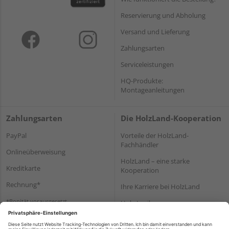
Reservierung und Abholung
Versand und Lieferung
Zahlungsarten
Serviceleistungen
HQ-Produkte:
Montageanleitungen
Zahlungsarten
Die HolzLand-Kooperation
PayPal
Vorteile der HolzLand-
Fachhändler
Onlineüberweisung
HolzLand – eine starke
Kreditkarte
Kooperation
Rechnung*
Ihre Karriere bei HolzLand
*Bonität vorausgesetzt
Holz-Lexikon
Bauanleitungen