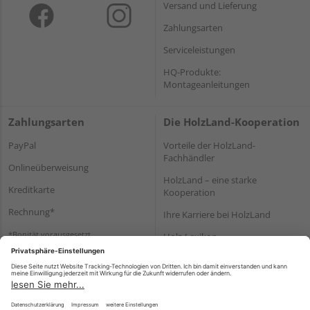
Versand und Lieferung
Zahlungsarten
Serviceleistungen
HQ-Produkte:
Montageanleitungen
Zahlungsarten
Die HolzLand-Kooperation
PayPal
Vorteile der HolzLand-
Fachhändler
Onlineüberweisung
HolzLand – eine starke
Kreditkarte
Kooperation
Rechnung*
Ihre Karriere bei HolzLand
*Bonität vorausgesetzt
Holz-Lexikon
Bauanleitungen
HolzLand Mitglieder-Bereich