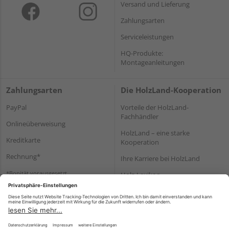
Versand und Lieferung
Zahlungsarten
Serviceleistungen
HQ-Produkte:
Montageanleitungen
Zahlungsarten
Die HolzLand-Kooperation
PayPal
Vorteile der HolzLand-
Fachhändler
Onlineüberweisung
HolzLand – eine starke
Kreditkarte
Kooperation
Rechnung*
Ihre Karriere bei HolzLand
*Bonität vorausgesetzt
Holz-Lexikon
Bauanleitungen
HolzLand Mitglieder-Bereich