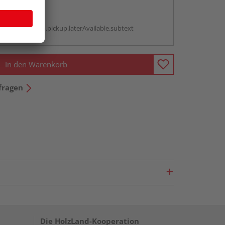
abholen
g:
antBox.option.pickup.laterAvailable.subtext
In den Warenkorb
fragen
Die HolzLand-Kooperation