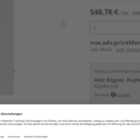
548,78 €
/ Stk.
(548
vue.ads.priceMe
inkl. MwSt.
zzgl. Versa
Verkauf und Versand du
Holz Bögner, Kupfe
Kupferzell
Services
Kontakt
ur nicht im Lieferumfang enthalten,
Online bestell
Auf Vorbestellun
vue.ads.priceMerch