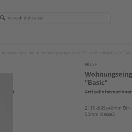
ungseingangstüren
Wohnungseingangstür CPL weiß Vollspan KK3 "Basic
HUGA
Wohnungseinga
"Basic"
Artikelinformatione
2110x985x40mm DIN rec
55mm Klasse3