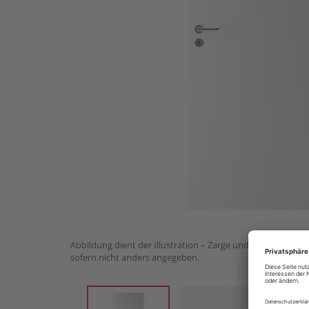
Abbildung dient der Illustration – Zarge und Drückergarnit
sofern nicht anders angegeben.