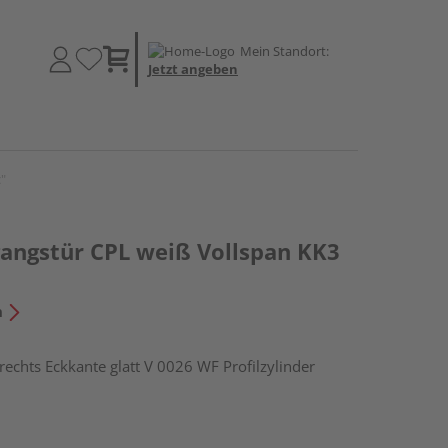
Mein Standort:
Jetzt angeben
"
ngstür CPL weiß Vollspan KK3
n
hts Eckkante glatt V 0026 WF Profilzylinder