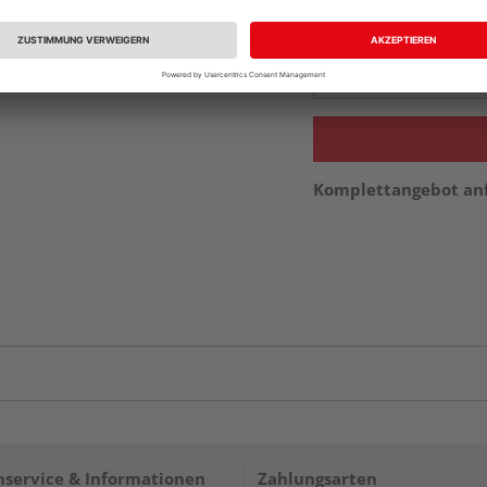
Beim Händler 
Auf Vorbestellun
vue.ads.priceMerch
Komplettangebot an
service & Informationen
Zahlungsarten