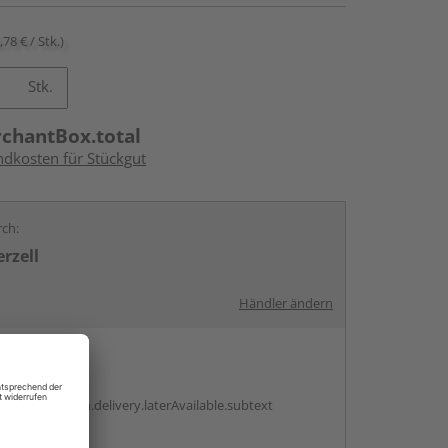
,78 € / Stk.)
Stk.
rchantBox.total
ndkosten für Stückgut
rch:
rzell
Händler ändern
en
g:
antBox.option.delivery.laterAvailable.subtext