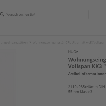
ungseingangstüren
Wohnungseingangstür CPL Ultramatt weiß Vollspan 
HUGA
Wohnungseing
Vollspan KK3 "
Artikelinformatione
2110x985x40mm DIN lin
55mm Klasse3