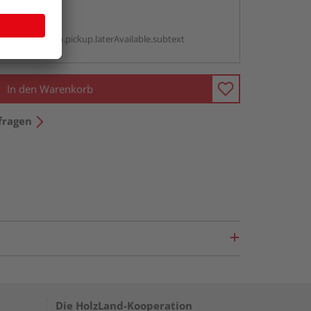
abholen
g:
antBox.option.pickup.laterAvailable.subtext
In den Warenkorb
fragen
Die HolzLand-Kooperation