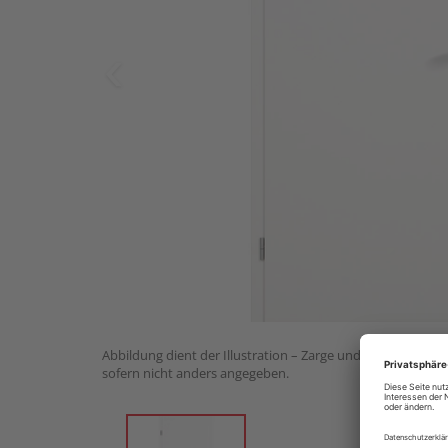
Abbildung dient der Illustration – Zarge und Drückergarnit
sofern nicht anders angegeben.