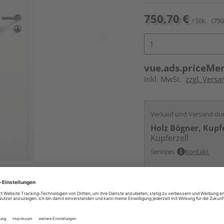
750,70 €
/ Stk.
(750
vue.ads.priceMe
inkl. MwSt.
zzgl. Versa
Verkauf und Versand du
Holz Bögner, Kupfe
Kupferzell
Services
Kontakt
ur nicht im Lieferumfang enthalten,
Online bestell
Auf Vorbestellun
vue.ads.priceMerch