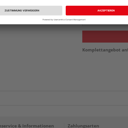
Beim Händler 
Auf Vorbestellun
vue.ads.priceMerch
Komplettangebot an
service & Informationen
Zahlungsarten