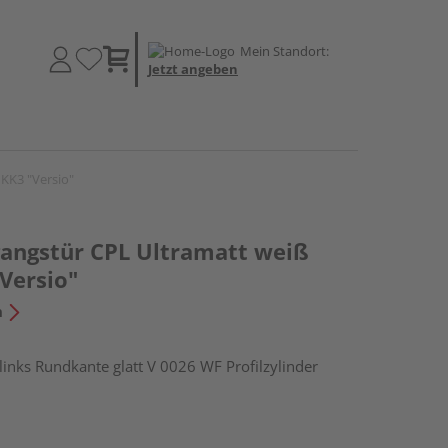
Mein Standort:
Jetzt angeben
KK3 "Versio"
angstür CPL Ultramatt weiß
Versio"
n
ks Rundkante glatt V 0026 WF Profilzylinder