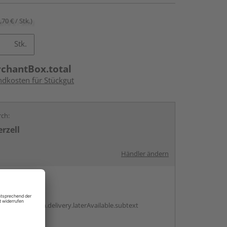
,70 € / Stk.)
Stk.
rchantBox.total
ndkosten für Stückgut
rch:
rzell
Händler ändern
en
g:
antBox.option.delivery.laterAvailable.subtext