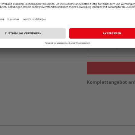
Online bestell
Auf Vorbestellun
vue.ads.priceMerch
Beim Händler 
Auf Vorbestellun
vue.ads.priceMerch
Komplettangebot an