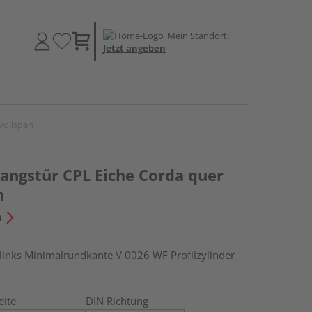
Mein Standort:
Jetzt angeben
Vollspan
ngstür CPL Eiche Corda quer
n
n
nks Minimalrundkante V 0026 WF Profilzylinder
eite
DIN Richtung