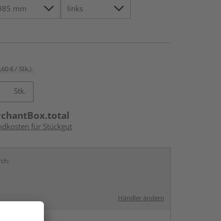
,60 € / Stk.)
Stk.
rchantBox.total
ndkosten für Stückgut
rch:
Händler ändern