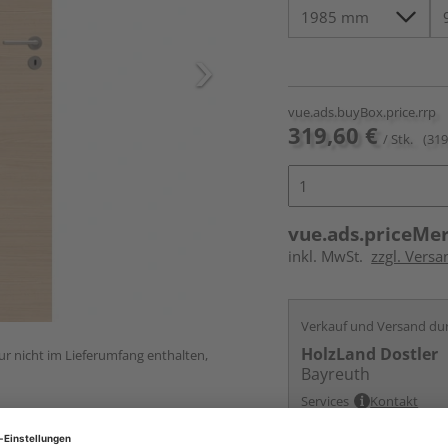
vue.ads.buyBox.price.rrp
319,60 €
/ Stk.
(319
vue.ads.priceMe
inkl. MwSt.
zzgl. Versa
Verkauf und Versand du
HolzLand Dostler
ur nicht im Lieferumfang enthalten,
Bayreuth
Services
Kontakt