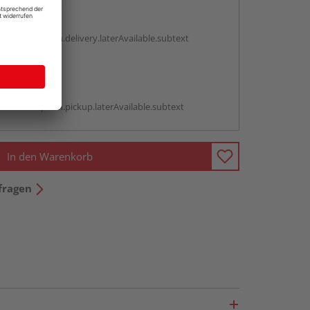
en
g:
antBox.option.delivery.laterAvailable.subtext
abholen
g:
antBox.option.pickup.laterAvailable.subtext
In den Warenkorb
fragen