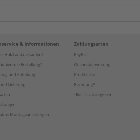
service & Informationen
Zahlungsarten
i HolzLand.de kaufen?
PayPal
ioniert die Bestellung?
Onlineüberweisung
rung und Abholung
Kreditkarte
und Lieferung
Rechnung*
arten
*Bonität vorausgesetzt
eistungen
ukte: Montageanleitungen