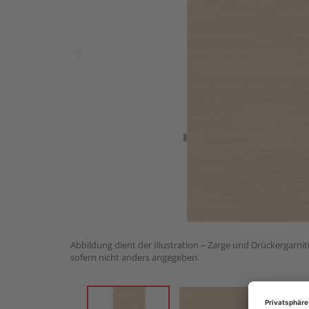
Abbildung dient der Illustration – Zarge und Drückergarnit
sofern nicht anders angegeben.