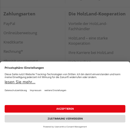
Zahlungsarten
Die HolzLand-Kooperation
PayPal
Vorteile der HolzLand-
Fachhändler
Onlineüberweisung
HolzLand – eine starke
Kreditkarte
Kooperation
Rechnung*
Ihre Karriere bei HolzLand
*Bonität vorausgesetzt
Holz-Lexikon
Bauanleitungen
HolzLand Mitglieder-Bereich
Impressum
Datenschutz
Nutzungsbedingungen
Barrierefreiheitserklärung
Vertrag widerrufen
©
HolzLand GmbH