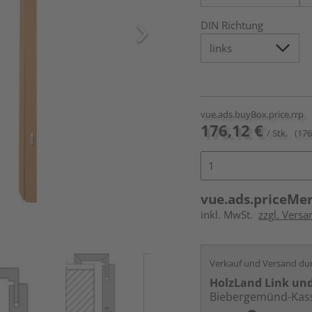
DIN Richtung
vue.ads.buyBox.price.rrp
176,12 €
/ Stk.
(176
vue.ads.priceMe
inkl. MwSt.
zzgl. Versa
Verkauf und Versand du
HolzLand Link un
Biebergemünd-Kas