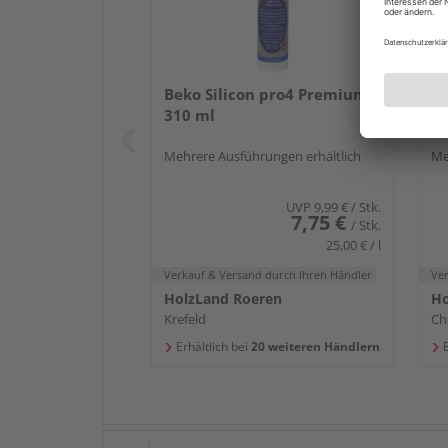
Beko Silicon pro4 Premium
Be
310 ml
Mehrere Ausführungen erhältlich
Me
UVP
9,99 €
/ Stk.
7,75 €
/ Stk.
25,00 € / l
Verkauf & Versand
durch Ihren Händler
Ve
HolzLand Roeren
Ho
Krefeld
Ch
Erhältlich bei
20 weiteren Händlern
E