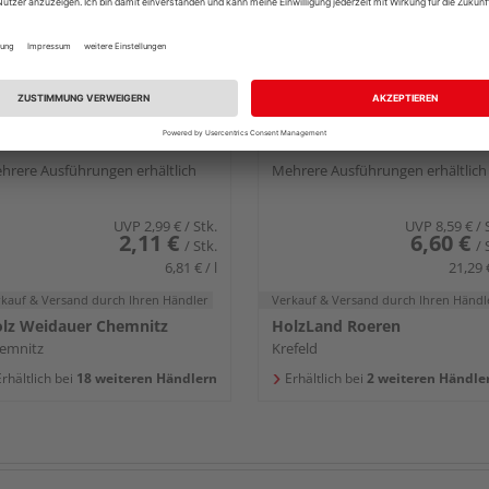
ko Acryl-Dichtstoff 310 ml
Beko Silicon neutral 310 
hrere Ausführungen erhältlich
Mehrere Ausführungen erhältlich
UVP
2,99 €
/ Stk.
UVP
8,59 €
/ 
2,11 €
6,60 €
/ Stk.
/ 
6,81 € / l
21,29 €
rkauf & Versand
durch Ihren Händler
Verkauf & Versand
durch Ihren Händl
lz Weidauer Chemnitz
HolzLand Roeren
emnitz
Krefeld
rhältlich bei
18 weiteren Händlern
Erhältlich bei
2 weiteren Händle