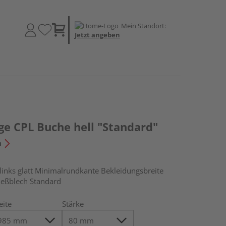
Mein Standort:
Jetzt angeben
 CPL Buche hell "Standard"
n
ks glatt Minimalrundkante Bekleidungsbreite
eßblech Standard
eite
Stärke