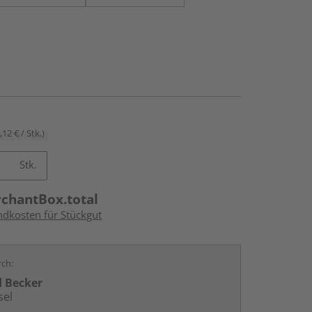
,12 € / Stk.)
Stk.
rchantBox.total
ndkosten für Stückgut
rch:
d Becker
sel