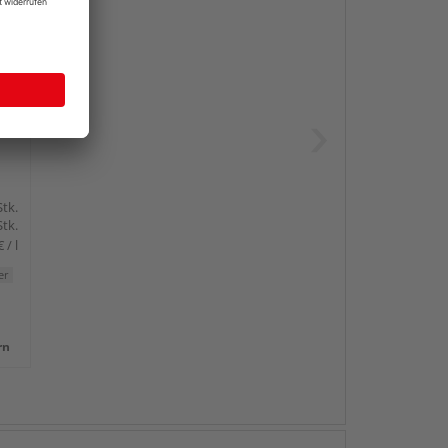
ml
Stk.
Stk.
 / l
er
rn