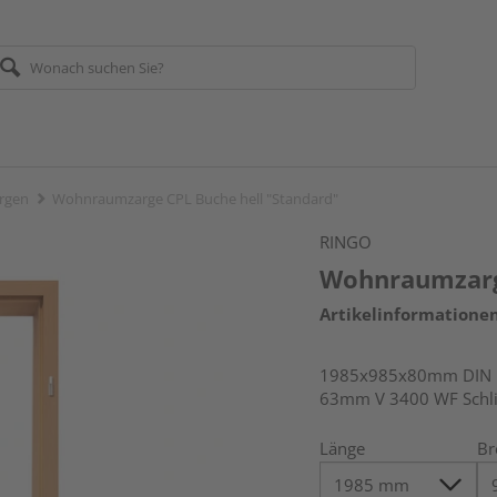
rgen
Wohnraumzarge CPL Buche hell "Standard"
RINGO
Wohnraumzarge
Artikelinformatione
1985x985x80mm DIN lin
63mm V 3400 WF Schli
Länge
Br