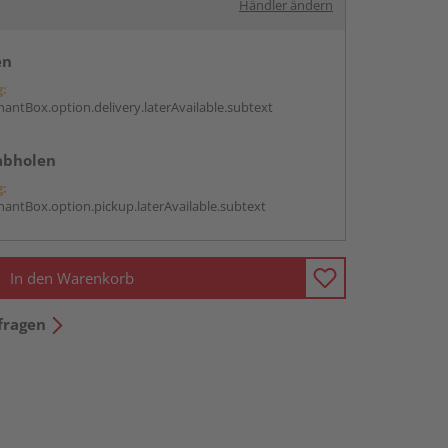
Händler ändern
en
g:
antBox.option.delivery.laterAvailable.subtext
abholen
g:
antBox.option.pickup.laterAvailable.subtext
In den Warenkorb
fragen