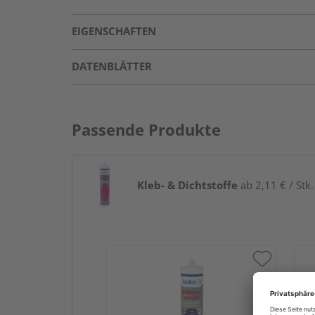
EIGENSCHAFTEN
DATENBLÄTTER
Passende Produkte
Kleb- & Dichtstoffe
ab 2,11 € / Stk.