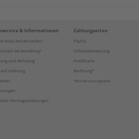
service & Informationen
Zahlungsarten
i HolzLand.de kaufen?
PayPal
ioniert die Bestellung?
Onlineüberweisung
rung und Abholung
Kreditkarte
und Lieferung
Rechnung*
arten
*Bonität vorausgesetzt
eistungen
ukte: Montageanleitungen