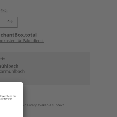
Stk.)
Stk.
rchantBox.total
ndkosten für Paketdienst
rch:
mühlbach
karmühlbach
en
antBox.option.delivery.available.subtext