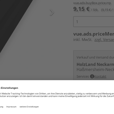
vue.ads.buyBox.price.rrp
9,15 €
/ Stk.
(9,15 € / 
vue.ads.priceMe
inkl. MwSt.
zzgl. Versa
Verkauf und Versand du
HolzLand Neckar
Haßmersheim-Nec
Services
Kontakt
Online bestell
Auf Lager:
vue.ads.priceMerch