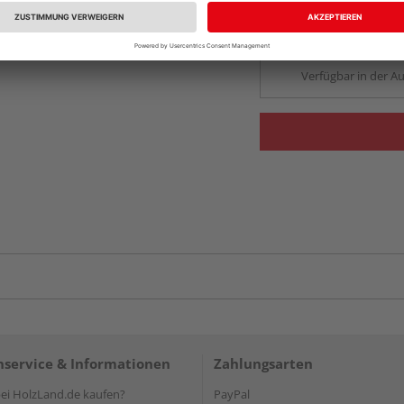
Beim Händler 
Auf Lager:
Abholu
Verfügbar in der Au
service & Informationen
Zahlungsarten
i HolzLand.de kaufen?
PayPal