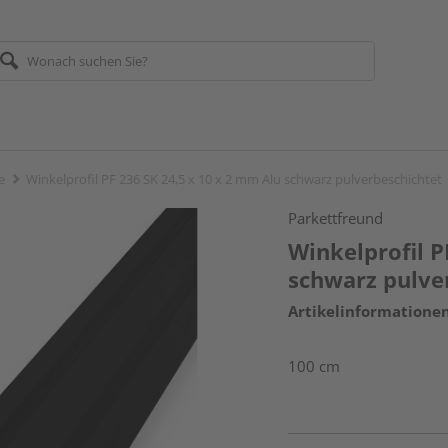
e
Winkelprofil PF 236 SK 24,5 x 10 x 2 mm Alu schwarz pulverbeschichtet
Parkettfreund
Winkelprofil P
schwarz pulve
Artikelinformatione
100 cm