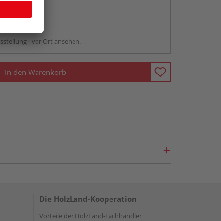
abholen
ng möglich
sstellung - vor Ort ansehen.
In den Warenkorb
Die HolzLand-Kooperation
Vorteile der HolzLand-Fachhändler