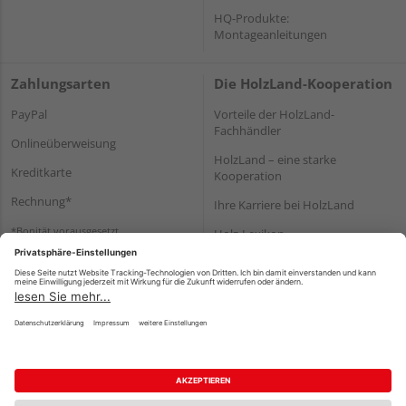
HQ-Produkte:
Montageanleitungen
Zahlungsarten
Die HolzLand-Kooperation
PayPal
Vorteile der HolzLand-
Fachhändler
Onlineüberweisung
HolzLand – eine starke
Kreditkarte
Kooperation
Rechnung*
Ihre Karriere bei HolzLand
*Bonität vorausgesetzt
Holz-Lexikon
Bauanleitungen
HolzLand Mitglieder-Bereich
Impressum
Datenschutz
Nutzungsbedingungen
Barrierefreiheitserklärung
Vertrag widerrufen