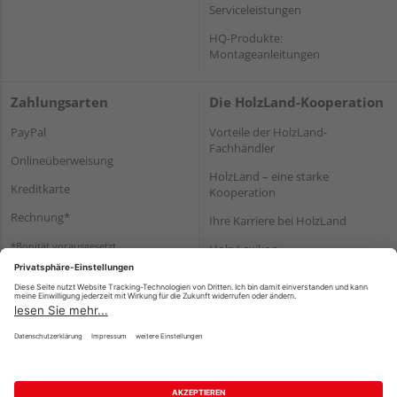
Serviceleistungen
HQ-Produkte:
Montageanleitungen
Zahlungsarten
Die HolzLand-Kooperation
PayPal
Vorteile der HolzLand-
Fachhändler
Onlineüberweisung
HolzLand – eine starke
Kreditkarte
Kooperation
Rechnung*
Ihre Karriere bei HolzLand
*Bonität vorausgesetzt
Holz-Lexikon
Bauanleitungen
HolzLand Mitglieder-Bereich
Impressum
Datenschutz
Nutzungsbedingungen