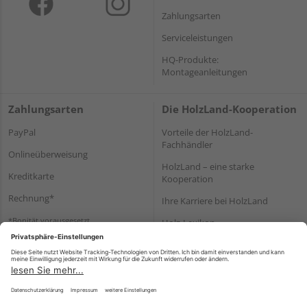
Zahlungsarten
Serviceleistungen
HQ-Produkte:
Montageanleitungen
Zahlungsarten
Die HolzLand-Kooperation
PayPal
Vorteile der HolzLand-
Fachhändler
Onlineüberweisung
HolzLand – eine starke
Kreditkarte
Kooperation
Rechnung*
Ihre Karriere bei HolzLand
*Bonität vorausgesetzt
Holz-Lexikon
Bauanleitungen
HolzLand Mitglieder-Bereich