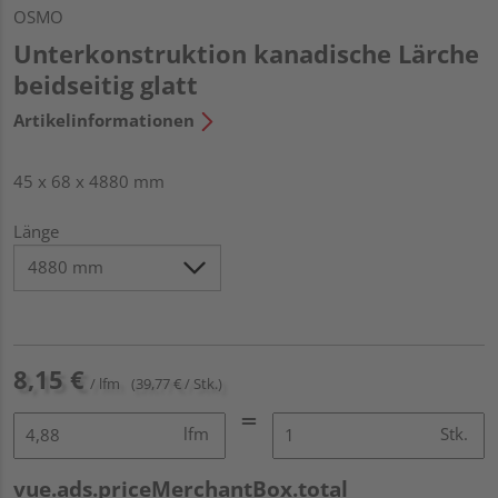
OSMO
Unterkonstruktion kanadische Lärche
beidseitig glatt
Artikelinformationen
45 x 68 x 4880 mm
Länge
8,15 €
/ lfm
(39,77 € / Stk.)
lfm
Stk.
vue.ads.priceMerchantBox.total