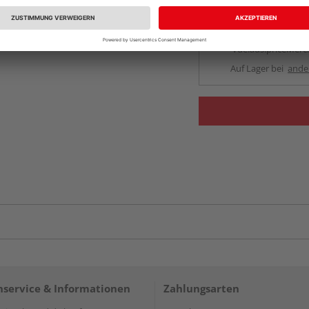
Beim Händler 
Auf Vorbestellun
vue.ads.priceMerch
Auf Lager bei
ande
service & Informationen
Zahlungsarten