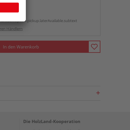
abholen
g:
antBox.option.pickup.laterAvailable.subtext
ren Händlern
In den Warenkorb
Die HolzLand-Kooperation