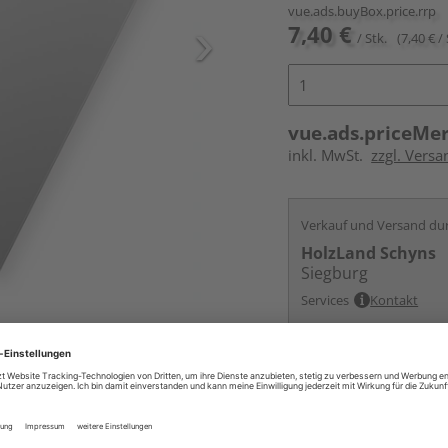
vue.ads.buyBox.price.rrp
7,40 €
/ Stk.
(7,40 € / 
vue.ads.priceMe
inkl. MwSt.
zzgl. Versa
Verkauf und Versand du
HolzLand Schyns
Siegburg
Services
Kontakt
Online bestell
Auf Vorbestellun
vue.ads.priceMerch
Auf Lager bei
ande