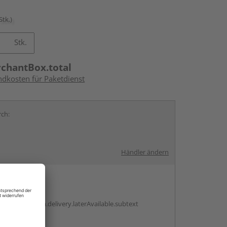
Stk.)
Stk.
rchantBox.total
ndkosten für Paketdienst
rch:
Händler ändern
en
g:
antBox.option.delivery.laterAvailable.subtext
ren Händlern