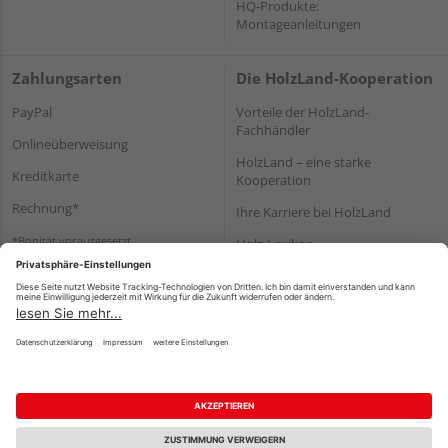
HQ-Produkte:
Montageanleitungen
Zahlungsarten
Die HolzLand-Kooperation
PayPal
Vorteile der HolzLand-
Fachhändler
Onlineüberweisung
HolzLand – eine starke
Kreditkarte
Kooperation
Rechnung*
Ihre Karriere bei HolzLand
*Bonität vorausgesetzt
Holz-Lexikon
Bauanleitungen
HolzLand Mitglieder-Bereich
Impressum
Datenschutz
Nutzungsbedingungen
Barrierefreiheitserklärung
Vertrag widerrufen