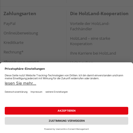
Zahlungsarten
Die HolzLand-Kooperation
PayPal
Vorteile der HolzLand-
Fachhändler
Onlineüberweisung
HolzLand – eine starke
Kreditkarte
Kooperation
Rechnung*
Ihre Karriere bei HolzLand
*Bonität vorausgesetzt
Holz-Lexikon
Bauanleitungen
HolzLand Mitglieder-Bereich
Impressum
Datenschutz
Nutzungsbedingungen
Barrierefreiheitserklärung
Vertrag widerrufen
©
HolzLand GmbH