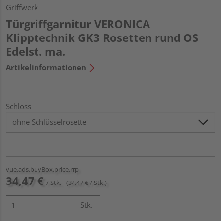
Griffwerk
Türgriffgarnitur VERONICA
Klipptechnik GK3 Rosetten rund OS
Edelst. ma.
Artikelinformationen
Schloss
vue.ads.buyBox.price.rrp
34,47 €
/ Stk.
(34,47 € / Stk.)
Stk.