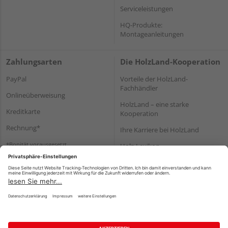
Serviceleistungen
HQ-Produkte:
Montageanleitungen
Zahlungsarten
Die HolzLand-Kooperation
PayPal
Vorteile der HolzLand-
Fachhändler
Onlineüberweisung
HolzLand – eine starke
Kreditkarte
Kooperation
Rechnung*
Ihre Karriere bei HolzLand
*Bonität vorausgesetzt
Holz-Lexikon
Bauanleitungen
HolzLand Mitglieder-Bereich
Impressum
Datenschutz
Nutzungsbedingungen