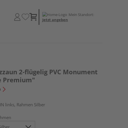
Mein Standort:
Jetzt angeben
tzzaun 2-flügelig PVC Monument
e Premium"
n
IN links, Rahmen Silber
ahmen