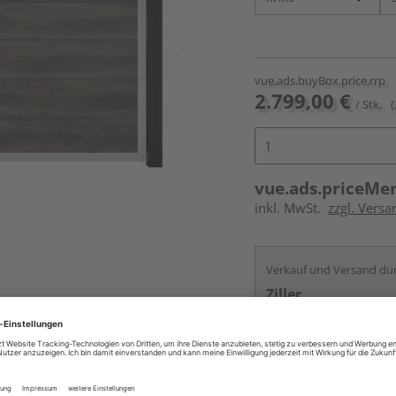
vue.ads.buyBox.price.rrp
2.799,00 €
/ Stk.
(
vue.ads.priceMe
inkl. MwSt.
zzgl. Vers
Verkauf und Versand du
Ziller
Nürnberg
Services
Kontakt
Online bestell