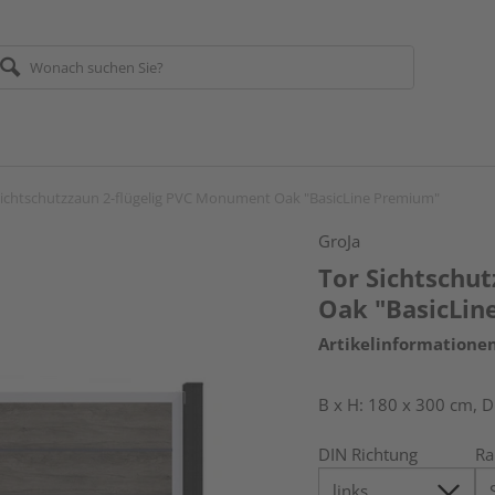
Sichtschutzzaun 2-flügelig PVC Monument Oak "BasicLine Premium"
GroJa
Tor Sichtschu
Oak "BasicLin
Artikelinformatione
B x H: 180 x 300 cm, D
DIN Richtung
R