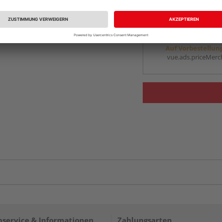
Ihr Standort ist n
Beim Händler 
Auf Vorbestellun
vue.ads.priceMerch
service & Informationen
Zahlungsarten