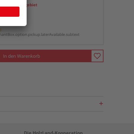
icht im Liefergebiet
abholen
g:
antBox.option.pickup.laterAvailable.subtext
In den Warenkorb
Die HolzLand-Kooperation