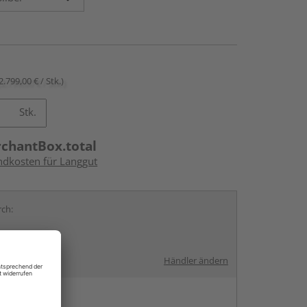
2.799,00 € / Stk.)
Stk.
rchantBox.total
andkosten für Langgut
rch:
Händler ändern
en