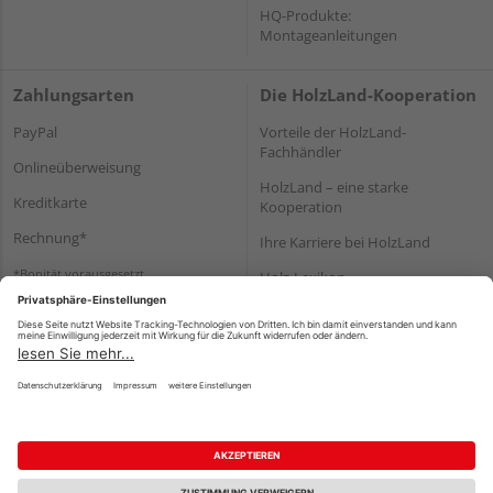
HQ-Produkte:
Montageanleitungen
Zahlungsarten
Die HolzLand-Kooperation
PayPal
Vorteile der HolzLand-
Fachhändler
Onlineüberweisung
HolzLand – eine starke
Kreditkarte
Kooperation
Rechnung*
Ihre Karriere bei HolzLand
*Bonität vorausgesetzt
Holz-Lexikon
Bauanleitungen
HolzLand Mitglieder-Bereich
Impressum
Datenschutz
Nutzungsbedingungen
Barrierefreiheitserklärung
Vertrag widerrufen