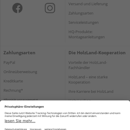
Versand und Lieferung
Zahlungsarten
Serviceleistungen
HQ-Produkte:
Montageanleitungen
Zahlungsarten
Die HolzLand-Kooperation
PayPal
Vorteile der HolzLand-
Fachhändler
Onlineüberweisung
HolzLand – eine starke
Kreditkarte
Kooperation
Rechnung*
Ihre Karriere bei HolzLand
*Bonität vorausgesetzt
Holz-Lexikon
Bauanleitungen
HolzLand Mitglieder-Bereich