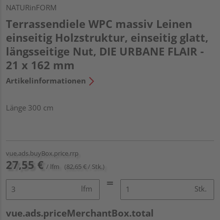
NATURinFORM
Terrassendiele WPC massiv Leinen
einseitig Holzstruktur, einseitig glatt,
längsseitige Nut, DIE URBANE FLAIR -
21 x 162 mm
Artikelinformationen
Länge 300 cm
vue.ads.buyBox.price.rrp
27,55 €
/ lfm
(82,65 € / Stk.)
lfm
Stk.
vue.ads.priceMerchantBox.total