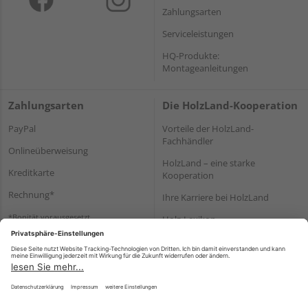
Zahlungsarten
Serviceleistungen
HQ-Produkte:
Montageanleitungen
Zahlungsarten
Die HolzLand-Kooperation
PayPal
Vorteile der HolzLand-
Fachhändler
Onlineüberweisung
HolzLand – eine starke
Kreditkarte
Kooperation
Rechnung*
Ihre Karriere bei HolzLand
*Bonität vorausgesetzt
Holz-Lexikon
Bauanleitungen
HolzLand Mitglieder-Bereich