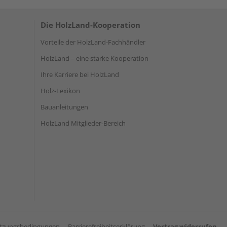
Die HolzLand-Kooperation
Vorteile der HolzLand-Fachhändler
HolzLand – eine starke Kooperation
Ihre Karriere bei HolzLand
Holz-Lexikon
Bauanleitungen
HolzLand Mitglieder-Bereich
tzungsbedingungen
Barrierefreiheitserklärung
Vertrag widerrufen