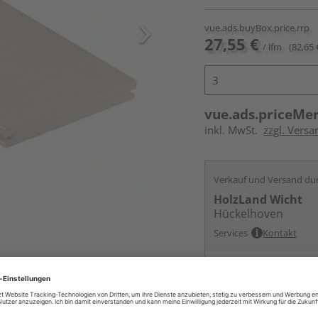
vue.ads.buyBox.price.rrp
27,55 €
/ lfm
(82,65 
vue.ads.priceMe
inkl. MwSt.
zzgl. Vers
Verkauf und Versand du
HolzLand Wicht
Hückelhoven
Services
Kontakt
Online bestell
Ihr Standort ist n