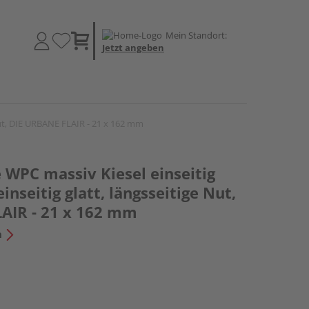
Mein Standort:
Jetzt angeben
 Nut, DIE URBANE FLAIR - 21 x 162 mm
 WPC massiv Kiesel einseitig
inseitig glatt, längsseitige Nut,
AIR - 21 x 162 mm
n