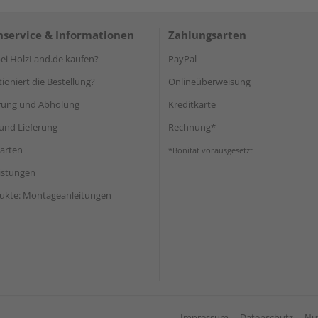
service & Informationen
Zahlungsarten
i HolzLand.de kaufen?
PayPal
ioniert die Bestellung?
Onlineüberweisung
rung und Abholung
Kreditkarte
und Lieferung
Rechnung*
arten
*Bonität vorausgesetzt
eistungen
ukte: Montageanleitungen
Impressum
Datenschutz
Nu