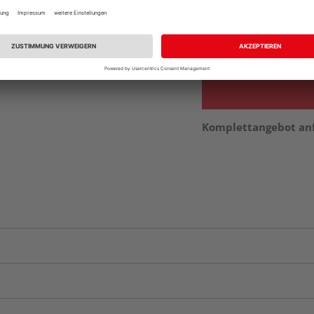
Beim Händler 
Auf Vorbestellun
vue.ads.priceMerch
Komplettangebot an