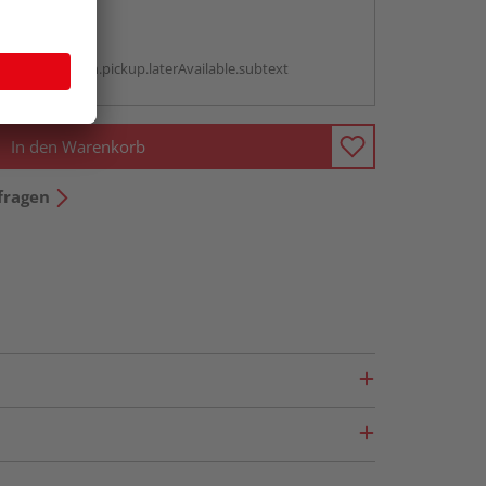
abholen
g:
antBox.option.pickup.laterAvailable.subtext
In den Warenkorb
fragen