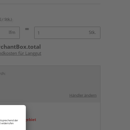
€ / Stk.)
lfm
Stk.
rchantBox.total
andkosten für Langgut
rch:
Händler ändern
en
icht im Liefergebiet