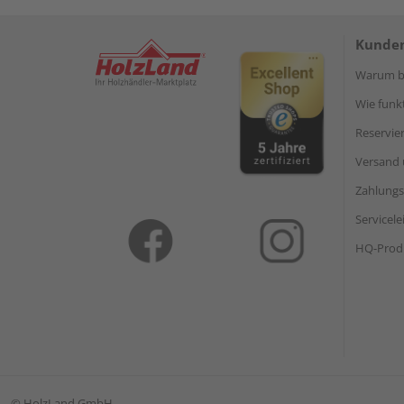
Kunden
Warum be
Wie funkt
Reservie
Versand 
Zahlungs
Servicel
HQ-Prod
©
HolzLand GmbH