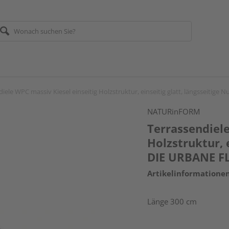
iele WPC massiv Kiesel einseitig Holzstruktur, einseitig glatt, längsseitige
NATURinFORM
Terrassendiele
Holzstruktur, e
DIE URBANE FL
Artikelinformatione
Länge 300 cm