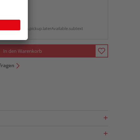
abholen
g:
antBox.option.pickup.laterAvailable.subtext
In den Warenkorb
fragen