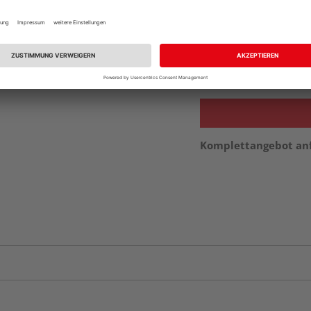
Beim Händler 
Auf Vorbestellun
vue.ads.priceMerch
Komplettangebot an