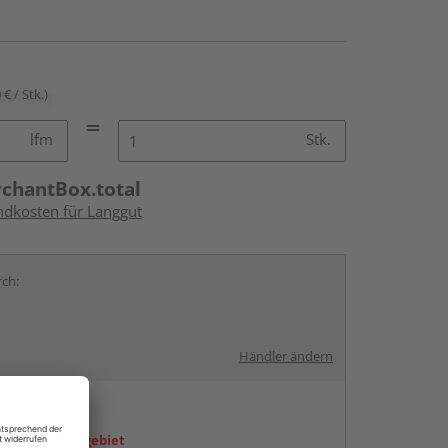
 € / Stk.)
lfm
Stk.
rchantBox.total
andkosten für Langgut
rch:
Händler ändern
en
icht im Liefergebiet