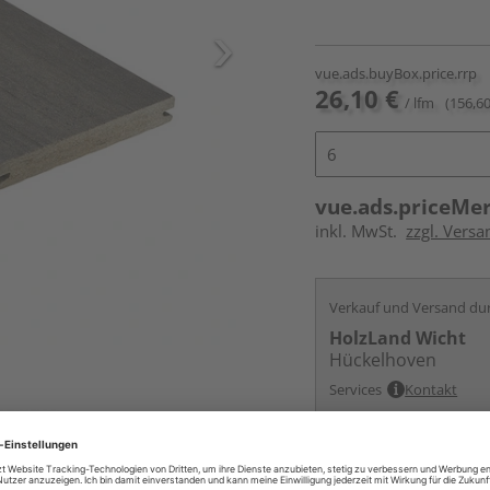
vue.ads.buyBox.price.rrp
26,10 €
/ lfm
(156,60
vue.ads.priceMe
inkl. MwSt.
zzgl. Vers
Verkauf und Versand du
HolzLand Wicht
Hückelhoven
Services
Kontakt
Online bestell
Ihr Standort ist n