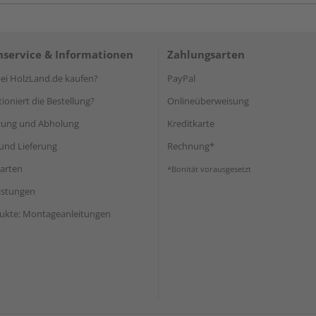
service & Informationen
Zahlungsarten
i HolzLand.de kaufen?
PayPal
ioniert die Bestellung?
Onlineüberweisung
rung und Abholung
Kreditkarte
und Lieferung
Rechnung*
arten
*Bonität vorausgesetzt
eistungen
ukte: Montageanleitungen