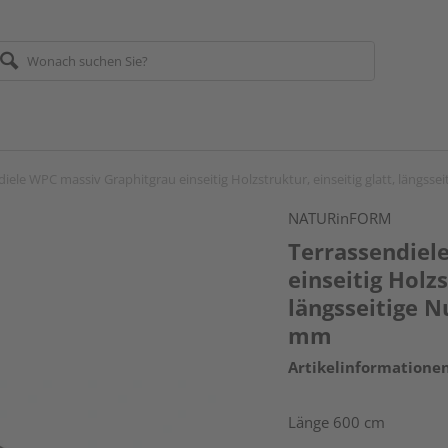
iele WPC massiv Graphitgrau einseitig Holzstruktur, einseitig glatt, längsse
NATURinFORM
Terrassendiel
einseitig Holzs
längsseitige N
mm
Artikelinformatione
Länge 600 cm