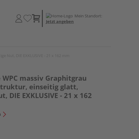
Mein Standort:
Jetzt angeben
itige Nut, DIE EXKLUSIVE - 21 x 162 mm
e WPC massiv Graphitgrau
truktur, einseitig glatt,
ut, DIE EXKLUSIVE - 21 x 162
n