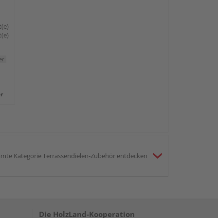
t(e)
t(e)
er
r
mte Kategorie Terrassendielen-Zubehör entdecken
Die HolzLand-Kooperation