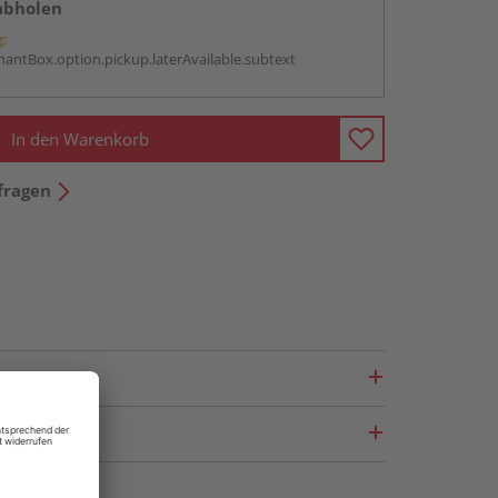
abholen
g:
antBox.option.pickup.laterAvailable.subtext
In den Warenkorb
fragen