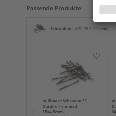
Passende Produkte
Schrauben
ab 29,99 € / Paket(e)
millboard Schraube ES
mi
Durafix Trimhead
Du
35x4,5mm
6