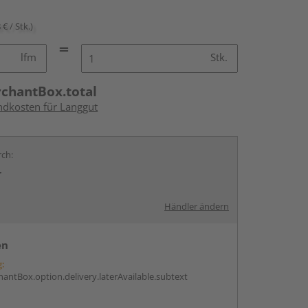
 € / Stk.)
lfm
Stk.
rchantBox.total
andkosten für Langgut
rch:
r
Händler ändern
en
g:
antBox.option.delivery.laterAvailable.subtext