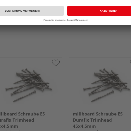
llboard Schraube ES
millboard Schraube ES
rafix Trimhead
Durafix Trimhead
0x4,5mm
45x4,5mm