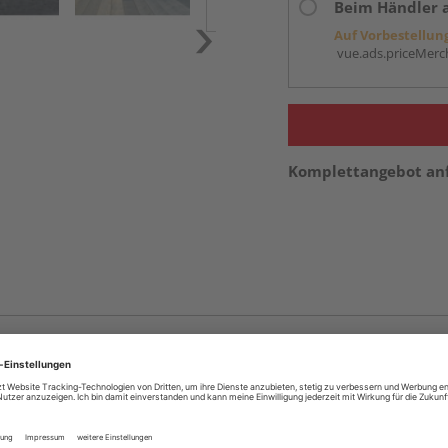
Beim Händler 
Auf Vorbestellun
vue.ads.priceMerch
Komplettangebot an