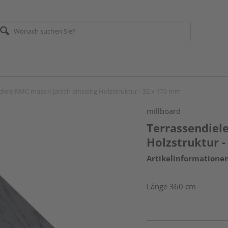
diele RMC massiv Jarrah einseitig Holzstruktur - 32 x 176 mm
millboard
Terrassendiele
Holzstruktur 
Artikelinformatione
Länge 360 cm