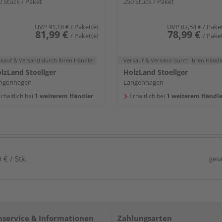
0 Stück / Paket
250 Stück / Paket
UVP
91,18 €
/ Paket(e)
UVP
87,54 €
/ Pake
81,99 €
78,99 €
/ Paket(e)
/ Pake
rkauf & Versand
durch Ihren Händler
Verkauf & Versand
durch Ihren Händl
lzLand Stoellger
HolzLand Stoellger
ngenhagen
Langenhagen
rhältlich bei
1 weiterem Händler
Erhältlich bei
1 weiterem Händle
€ / Stk.
gesa
service & Informationen
Zahlungsarten