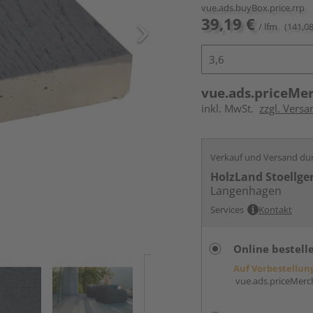
vue.ads.buyBox.price.rrp
39,19 €
/ lfm
(141,08
vue.ads.priceMe
inkl. MwSt.
zzgl. Vers
Verkauf und Versand du
HolzLand Stoellge
Langenhagen
Services
Kontakt
Online bestell
Auf Vorbestellun
vue.ads.priceMerch