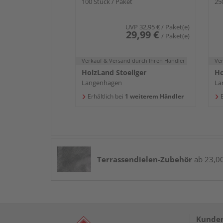
100 Stück / Paket
25
UVP
32,95 €
/ Paket(e)
29,99 €
/ Paket(e)
Verkauf & Versand
durch Ihren Händler
Ve
HolzLand Stoellger
Ho
Langenhagen
La
Erhältlich bei
1 weiterem Händler
E
Terrassendielen-Zubehör
ab 23,00 
Kunden