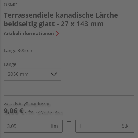
OSMO
Terrassendiele kanadische Lärche
beidseitig glatt - 27 x 143 mm
Artikelinformationen
Länge 305 cm
Länge
vue.ads.buyBox.price.rrp
9,06 €
/ lfm
(27,63 € / Stk.)
lfm
Stk.