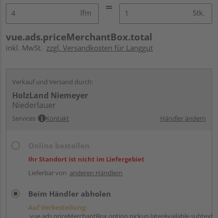
lfm
Stk.
vue.ads.priceMerchantBox.total
inkl. MwSt.
zzgl. Versandkosten für Langgut
Verkauf und Versand durch:
HolzLand Niemeyer
Niederlauer
Services
Kontakt
Händler ändern
Online bestellen
Ihr Standort ist nicht im Liefergebiet
Lieferbar von
anderen Händlern
Beim Händler abholen
Auf Vorbestellung:
vue.ads.priceMerchantBox.option.pickup.laterAvailable.subtext