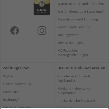
Warum bei HolzLand.de kaufen?
Wie funktioniert die Bestellung?
Reservierung und Abholung
Versand und Lieferung
Zahlungsarten
Serviceleistungen
HQ-Produkte:
Montageanleitungen
Zahlungsarten
Die HolzLand-Kooperation
PayPal
Vorteile der HolzLand-
Fachhändler
Onlineüberweisung
HolzLand – eine starke
Kreditkarte
Kooperation
Rechnung*
Ihre Karriere bei HolzLand
*Bonität vorausgesetzt
Holz-Lexikon