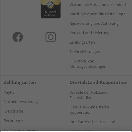
Warum bei HolzLand.de kaufen?
Wie funktioniert die Bestellung?
Reservierung und Abholung
Versand und Lieferung
Zahlungsarten
Serviceleistungen
HQ-Produkte:
Montageanleitungen
Zahlungsarten
Die HolzLand-Kooperation
PayPal
Vorteile der HolzLand-
Fachhändler
Onlineüberweisung
HolzLand – eine starke
Kreditkarte
Kooperation
Rechnung*
Ihre Karriere bei HolzLand
*Bonität vorausgesetzt
Holz-Lexikon