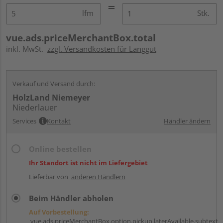
lfm
Stk.
vue.ads.priceMerchantBox.total
inkl. MwSt.
zzgl. Versandkosten für Langgut
Verkauf und Versand durch:
HolzLand Niemeyer
Niederlauer
Services
Kontakt
Händler ändern
Online bestellen
Ihr Standort ist nicht im Liefergebiet
Lieferbar von
anderen Händlern
Beim Händler abholen
Auf Vorbestellung:
vue.ads.priceMerchantBox.option.pickup.laterAvailable.subtext