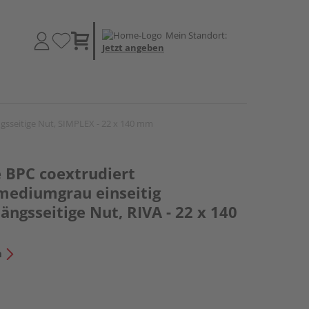
Mein Standort:
Jetzt angeben
gsseitige Nut, SIMPLEX - 22 x 140 mm
e BPC coextrudiert
ediumgrau einseitig
längsseitige Nut, RIVA - 22 x 140
n