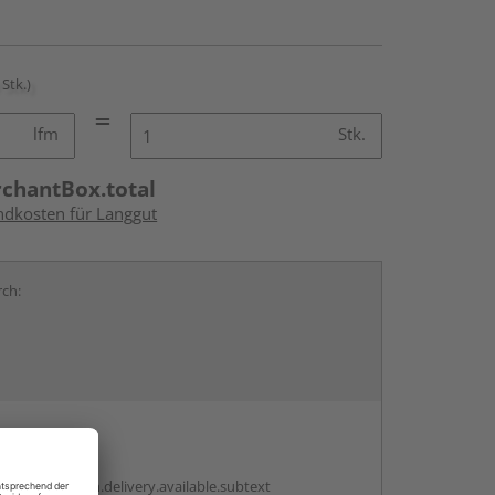
 Stk.)
lfm
Stk.
rchantBox.total
andkosten für Langgut
rch:
en
antBox.option.delivery.available.subtext