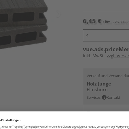
6,45 €
/ lfm
(25,80 € /
vue.ads.priceMe
inkl. MwSt.
zzgl. Vers
Verkauf und Versand du
Holz Junge
Elmshorn
Services
Kontakt
Online bestell
Auf Lager:
vue.ads.priceMerch