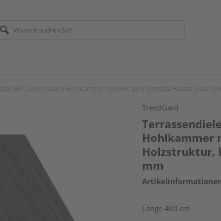
diele BPC coextrudiert Hohlkammer medium grey einseitig Holzstruktur, län
TrendGard
Terrassendiel
Hohlkammer m
Holzstruktur, 
mm
Artikelinformatione
Länge 400 cm