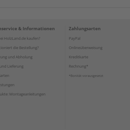
service & Informationen
Zahlungsarten
i HolzLand.de kaufen?
PayPal
ioniert die Bestellung?
Onlineüberweisung
rung und Abholung
Kreditkarte
und Lieferung
Rechnung*
arten
*Bonität vorausgesetzt
eistungen
ukte: Montageanleitungen