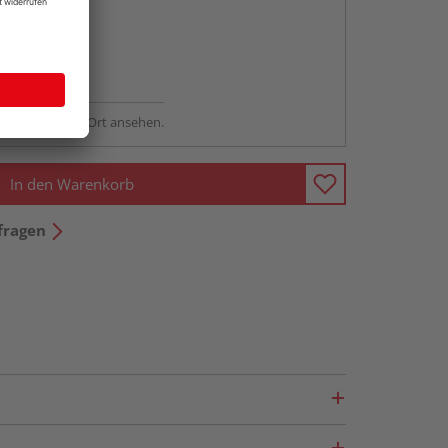
abholen
ng möglich
sstellung - vor Ort ansehen.
In den Warenkorb
fragen