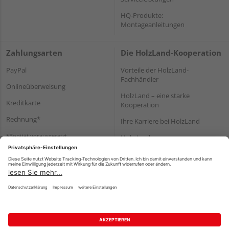
HQ-Produkte:
Montageanleitungen
Zahlungsarten
Die HolzLand-Kooperation
PayPal
Vorteile der HolzLand-
Fachhändler
Onlineüberweisung
HolzLand – eine starke
Kreditkarte
Kooperation
Rechnung*
Ihre Karriere bei HolzLand
*Bonität vorausgesetzt
Holz-Lexikon
Bauanleitungen
HolzLand Mitglieder-Bereich
Impressum
Datenschutz
Nutzungsbedingungen