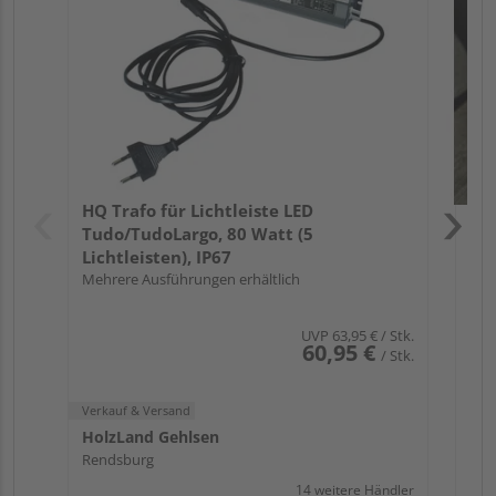
Verk
Hol
HQ Trafo für Lichtleiste LED
Ren
Tudo/TudoLargo, 80 Watt (5
Lichtleisten), IP67
Mehrere Ausführungen erhältlich
UVP
63,95 €
/ Stk.
60,95 €
/ Stk.
Verkauf & Versand
HolzLand Gehlsen
Rendsburg
14 weitere Händler