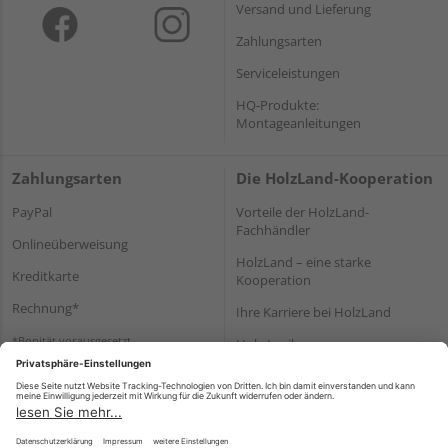
Versand und Lieferung
Zahlungsarten
Serviceleistungen
HQ-Produkte:
Montageanleitungen
Zahlungsarten
Die HolzLand-Kooperation
PayPal
Vorteile der HolzLand-
Fachhändler
Onlineüberweisung
HolzLand – eine starke
Kreditkarte
Kooperation
Rechnung*
Ihre Karriere bei HolzLand
*Bonität vorausgesetzt
Holz-Lexikon
Bauanleitungen
HolzLand Mitglieder-Bereich