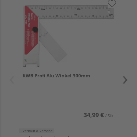
KW
Sp
Verk
SHZ
KWB Profi Alu Winkel 300mm
Saal
34,99 €
/ Stk.
Verkauf & Versand